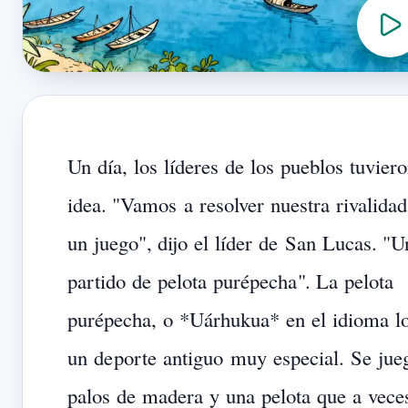
Un
día,
los
líderes
de
los
pueblos
tuvier
idea.
"
Vamos
a
resolver
nuestra
rivalidad
un
juego
",
dijo
el
líder
de
San
Lucas.
"
U
partido
de
pelota
purépecha
".
La
pelota
purépecha,
o
*Uárhukua*
en
el
idioma
l
un
de
por
te
antiguo
muy
especial.
Se
jue
palos
de
madera
y
una
pelota
que
a
vece