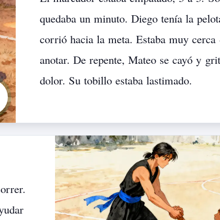
quedaba
un
minuto.
Diego
tenía
la
pelot
corrió
hacia
la
meta.
Estaba
muy
cerca
anotar.
De
repente,
Mateo
se
cayó
y
gri
dolor.
Su
tobillo
estaba
lastimado.
orrer.
yudar