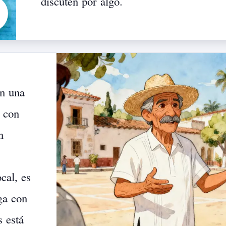
discuten
por
algo.
on
una
con
n
ocal,
es
ga
con
s
está