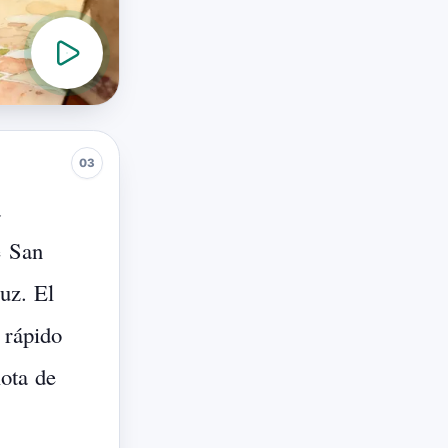
a
e
San
uz.
El
rápido
lota
de