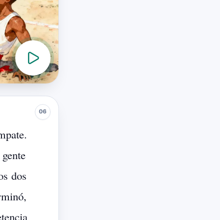
mpate.
gente
os
dos
rminó,
tencia