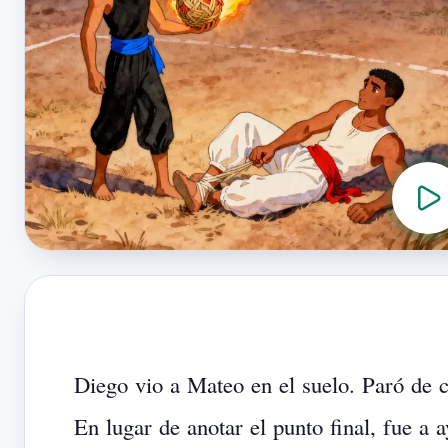
Diego
vio
a
Mateo
en
el
suelo.
Paró
de
c
En
lugar
de
anotar
el
punto
final,
fue
a
a