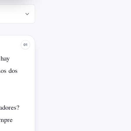
hay
os
dos
adores?
mpre