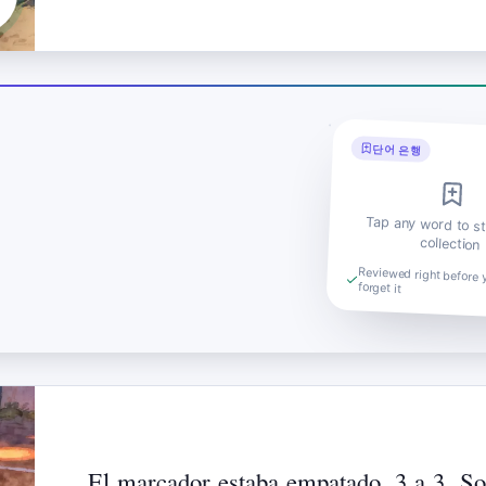
단어 은행
Tap any word to st
collection
Reviewed right before 
forget it
El
marcador
estaba
empatado,
3
a
3.
So