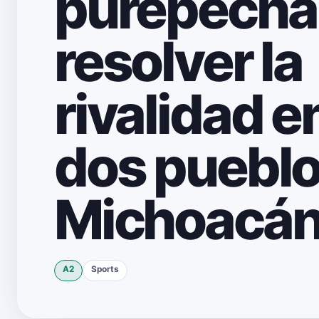
purépecha
resolver la
rivalidad e
dos pueblo
Michoacá
A2
Sports