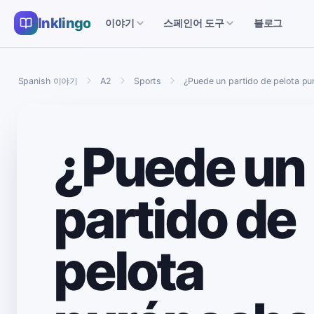
Inklingo
블로그
이야기
스페인어 도구
Spanish 이야기
A2
Sports
¿Puede un partido de pelota pu
¿Puede un
partido de
pelota