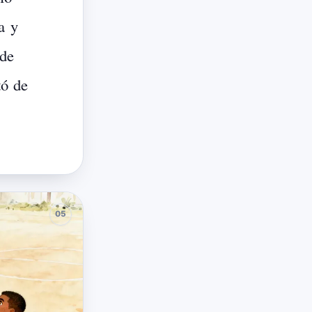
a
y
de
tó
de