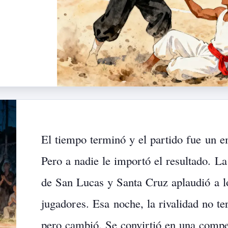
El
tiempo
terminó
y
el
partido
fue
un
e
Pero
a
nadie
le
importó
el
resultado.
La
de
San
Lucas
y
Santa
Cruz
aplaudió
a
l
jugador
es.
Esa
noche,
la
rivalidad
no
te
pero
cambió.
Se
convirtió
en
una
compe