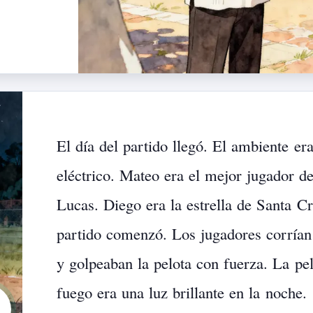
El
día
del
partido
llegó.
El
ambiente
er
eléctrico.
Mateo
era
el
mejor
jugador
d
Lucas.
Diego
era
la
estrella
de
Santa
Cr
partido
comenzó.
Los
jugadores
corrían
y
golpeaban
la
pelota
con
fuerza.
La
pe
fuego
era
una
luz
brillante
en
la
noche.