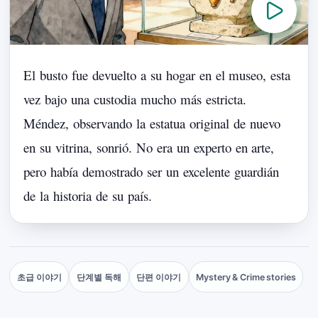
El
busto
fue
devuelto
a
su
hogar
en
el
museo,
esta
vez
bajo
una
custodia
mucho
más
estricta.
Méndez,
observando
la
estatua
original
de
nuevo
en
su
vitrina,
sonrió.
No
era
un
experto
en
arte,
pero
había
demostrado
ser
un
excelente
guardián
de
la
historia
de
su
país.
초급 이야기
단계별 독해
단편 이야기
Mystery & Crime stories