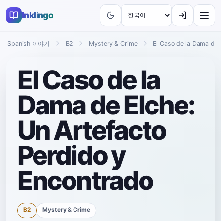
Inklingo
Spanish 이야기
B2
Mystery & Crime
El Caso de la Dama de 
El Caso de la
Dama de Elche:
Un Artefacto
Perdido y
Encontrado
B2
Mystery & Crime