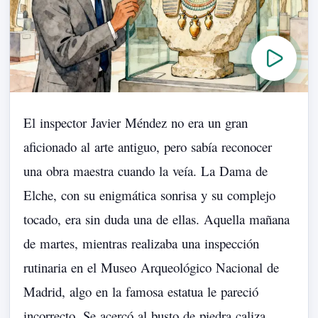
El
inspector
Javier
Méndez
no
era
un
gran
aficionado
al
arte
antiguo,
pero
sabía
reconocer
una
obra
maestra
cuando
la
veía.
La
Dama
de
Elche,
con
su
enigmática
sonrisa
y
su
complejo
tocado,
era
sin
duda
una
de
ellas.
Aquella
mañana
de
martes,
mientras
realizaba
una
inspección
rutinaria
en
el
Museo
Arqueológico
Nacional
de
Madrid,
algo
en
la
famosa
estatua
le
pareció
incorrecto.
Se
acercó
al
busto
de
piedra
caliza,