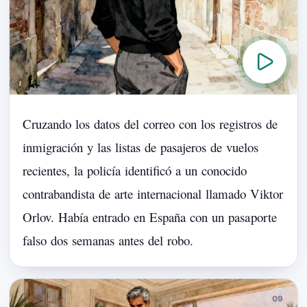
Cruzando
los
datos
del
correo
con
los
registros
de
inmigración
y
las
listas
de
pasajeros
de
vuelos
recientes,
la
policía
identificó
a
un
conocido
contrabandista
de
arte
internacional
llamado
Viktor
Orlov.
Había
entrado
en
España
con
un
pasa
por
te
falso
dos
semanas
antes
del
robo.