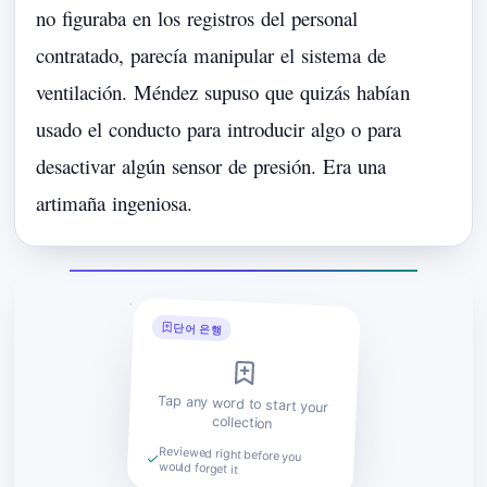
no
figuraba
en
los
registros
del
personal
contratado,
parecía
manipular
el
sistema
de
ventilación.
Méndez
supuso
que
quizás
había
n
usado
el
conducto
para
introducir
algo
o
para
desactivar
algún
sensor
de
presión.
Era
una
artimaña
ingeniosa.
단어 은행
Tap any word to start your
collection
Reviewed right before you
would forget it