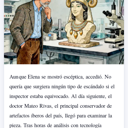
Aun
que
Elena
se
mostró
escéptica,
accedió.
No
quería
que
surgiera
ningún
tipo
de
escándalo
si
el
inspector
estaba
equivocado.
Al
día
siguiente,
el
doctor
Mateo
Rivas,
el
principal
conservador
de
artefactos
íberos
del
país,
llegó
para
examinar
la
pieza.
Tras
horas
de
análisis
con
tecnología