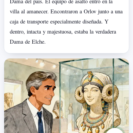
Dama
del
país.
El
equipo
de
asalto
entró
en
la
villa
al
amanecer.
En
con
traron
a
Orlov
junto
a
una
caja
de
transporte
especialmente
diseñada.
Y
dentro,
intacta
y
majestuosa,
estaba
la
verdadera
Dama
de
Elche.