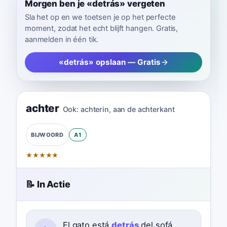
Morgen ben je «detrás» vergeten
Sla het op en we toetsen je op het perfecte
moment, zodat het echt blijft hangen. Gratis,
aanmelden in één tik.
«detrás» opslaan — Gratis
achter
Ook:
achterin
,
aan de achterkant
A1
BIJWOORD
★
★
★
★
★
📝 In Actie
El gato está
detrás
del sofá.