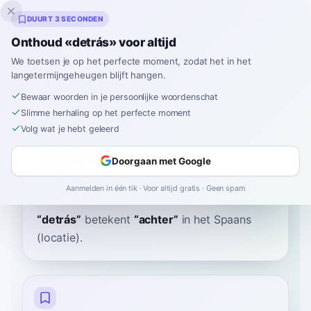
Inklingo
DUURT 3 SECONDEN
Onthoud «detrás» voor altijd
We toetsen je op het perfecte moment, zodat het in het
langetermijngeheugen blijft hangen.
Woordenboek
Bewaar woorden in je persoonlijke woordenschat
Slimme herhaling op het perfecte moment
Home
›
Spaans
›
Woordenboek
›
detrás
Volg wat je hebt geleerd
detrás
Doorgaan met Google
deh-TRAS
deˈtɾas
Aanmelden in één tik · Voor altijd gratis · Geen spam
“
detrás
”
betekent
“
achter
”
in het Spaans
(locatie).