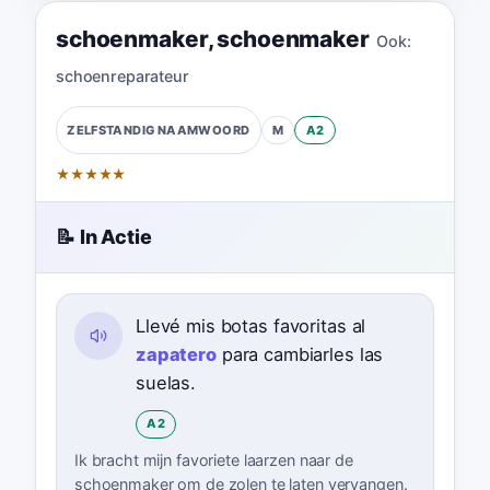
schoenmaker
,
schoenmaker
Ook:
schoenreparateur
M
A2
ZELFSTANDIG NAAMWOORD
★
★
★
★
★
📝 In Actie
Llevé mis botas favoritas al
zapatero
para cambiarles las
suelas.
A2
Ik bracht mijn favoriete laarzen naar de
schoenmaker om de zolen te laten vervangen.