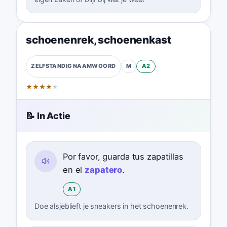
schoenenrek
,
schoenenkast
M
A2
ZELFSTANDIG NAAMWOORD
★
★
★
★
★
📝 In Actie
Por favor, guarda tus zapatillas
en el
zapatero
.
A1
Doe alsjeblieft je sneakers in het schoenenrek.