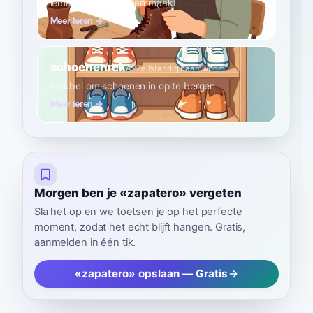
iemand die schoenen maakt
Meer leren →
schoenenrek
A2
Zelfstandig naamwoord
meubel om schoenen in op te bergen
Meer leren →
Morgen ben je «zapatero» vergeten
Sla het op en we toetsen je op het perfecte
moment, zodat het echt blijft hangen. Gratis,
aanmelden in één tik.
«zapatero» opslaan — Gratis