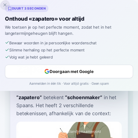
Inklingo
DUURT 3 SECONDEN
Onthoud «zapatero» voor altijd
We toetsen je op het perfecte moment, zodat het in het
langetermijngeheugen blijft hangen.
Woordenboek
Bewaar woorden in je persoonlijke woordenschat
Slimme herhaling op het perfecte moment
Home
›
Spaans
›
Woordenboek
›
zapatero
Volg wat je hebt geleerd
zapatero
Doorgaan met Google
sah-pah-TEH-roh
sapaˈteɾo
Aanmelden in één tik · Voor altijd gratis · Geen spam
“
zapatero
”
betekent
“
schoenmaker
”
in het
Spaans
. Het heeft 2 verschillende
betekenissen, afhankelijk van de context:
schoenmaker
A2
Zelfstandig naamwoord