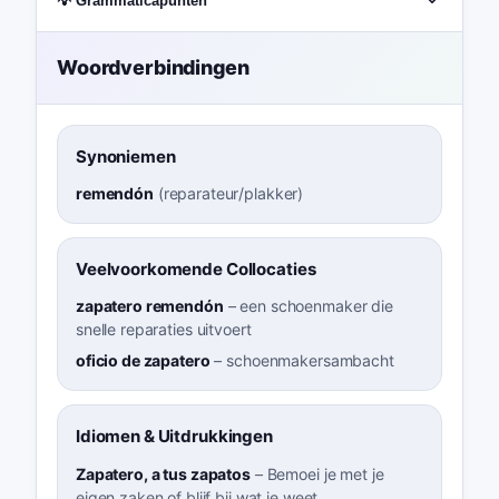
💡 Grammaticapunten
Woordverbindingen
Synoniemen
remendón
(
reparateur/plakker
)
Veelvoorkomende Collocaties
zapatero remendón
–
een schoenmaker die
snelle reparaties uitvoert
oficio de zapatero
–
schoenmakersambacht
Idiomen & Uitdrukkingen
Zapatero, a tus zapatos
–
Bemoei je met je
eigen zaken of blijf bij wat je weet