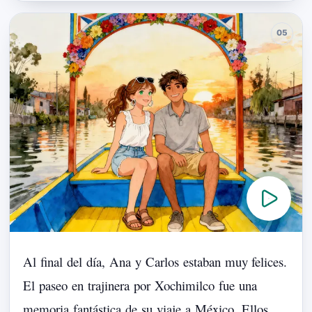
Al
final
del
día,
Ana
y
Carlos
estaban
muy
felices.
El
paseo
en
trajinera
por
Xochimilco
fue
una
memoria
fantástica
de
su
viaje
a
México.
Ellos