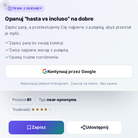
Inklingo
TRWA 3 SEKUNDY
Opanuj "hasta vs incluso" na dobre
Zapisz parę, a przetestujemy Cię najpierw z pułapką, abyś przestał
je mylić.
Hiszpański
›
Myślące Pary
›
Hasta vs Incluso
Zapisz parę do swojej kolekcji
hasta
incluso
VS
Ćwicz najpierw wersję z pułapką
Opanuj trudne rozróżnienia
hasta
AHS-tah
Słuchaj
Kontynuuj przez Google
|
incluso
een-KLOO-soh
Słuchaj
Rejestracja jednym kliknięciem · Zawsze za darmo · Bez spamu
Poziom:
B1
Typ:
near-synonyms
Trudność:
★★★★
☆
Zapisz
Udostępnij