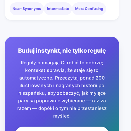
Near-Synonyms
Intermediate
Most Confusing
Buduj instynkt, nie tylko regułę
Reguły pomagają Ci robić to dobrze;
kontekst sprawia, że staje się to
automatyczne. Przeczytaj ponad 200
ilustrowanych i nagranych historii po
hiszpańsku, aby zobaczyć, jak mylące
pary są poprawnie wybierane — raz za
razem — dopóki o tym nie przestaniesz
myśleć.