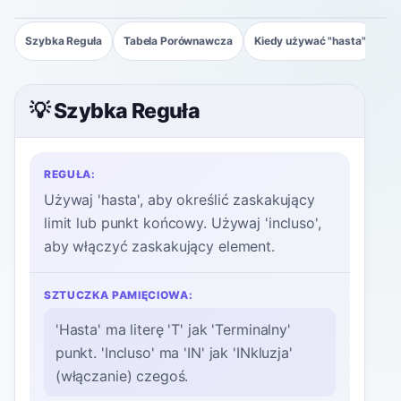
Szybka Reguła
Tabela Porównawcza
Kiedy używać "hasta"
Pr
💡 Szybka Reguła
REGUŁA:
Używaj 'hasta', aby określić zaskakujący
limit lub punkt końcowy. Używaj 'incluso',
aby włączyć zaskakujący element.
SZTUCZKA PAMIĘCIOWA:
'Hasta' ma literę 'T' jak 'Terminalny'
punkt. 'Incluso' ma 'IN' jak 'INkluzja'
(włączanie) czegoś.