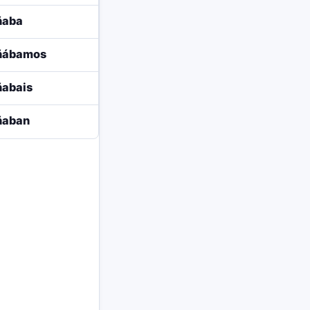
ñaba
ñábamos
ñabais
ñaban