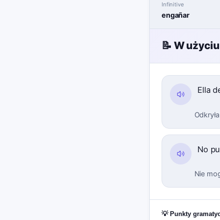
Infinitive
engañar
📝 W użyciu
Ella 
Odkryła,
No pu
Nie mog
💡 Punkty gramaty