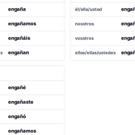
engaña
enga
él/ella/usted
engañamos
enga
nosotros
engañáis
enga
vosotros
engañan
enga
es
ellos/ellas/ustedes
engañé
engañaste
engañó
engañamos