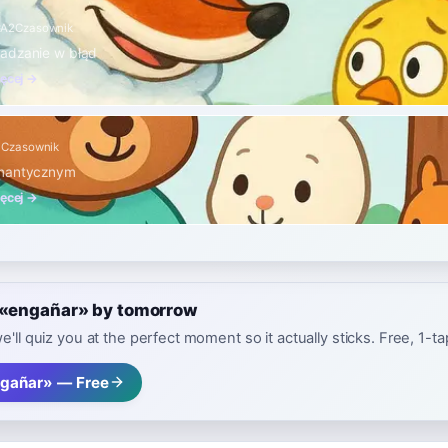
ć
A2
Czasownik
adzanie w błąd
ięcej →
1
Czasownik
omantycznym
ięcej →
e «engañar» by tomorrow
e'll quiz you at the perfect moment so it actually sticks. Free, 1-t
gañar» — Free