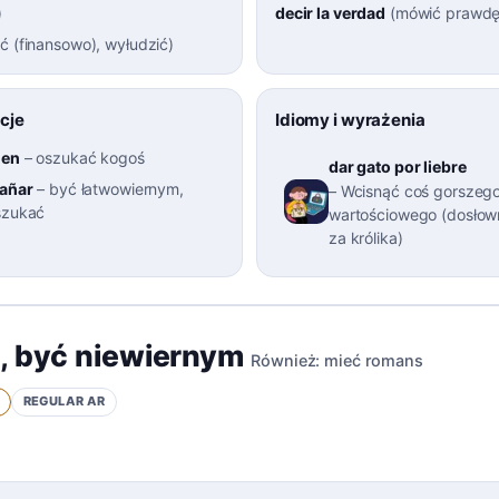
)
decir la verdad
(
mówić prawd
ć (finansowo), wyłudzić
)
cje
Idiomy i wyrażenia
ien
–
oszukać kogoś
dar gato por liebre
gañar
–
być łatwowiernym,
–
Wcisnąć coś gorszego
szukać
wartościowego (dosłown
za królika)
,
być niewiernym
Również:
mieć romans
1
REGULAR
AR