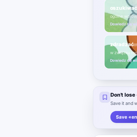
oszukiwa
ogólne wprow
Dowiedz się w
zdradzać
B
w związku r
Dowiedz się w
Don't los
Save it and w
Save «en