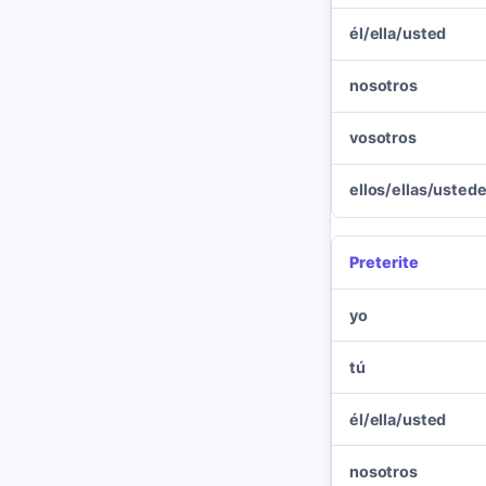
él/ella/usted
nosotros
vosotros
ellos/ellas/usted
Preterite
yo
tú
él/ella/usted
nosotros