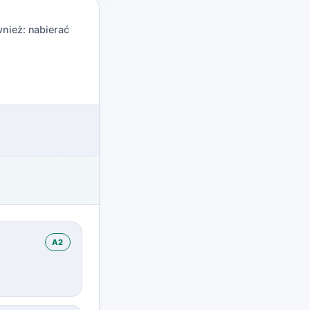
nież:
nabierać
A2