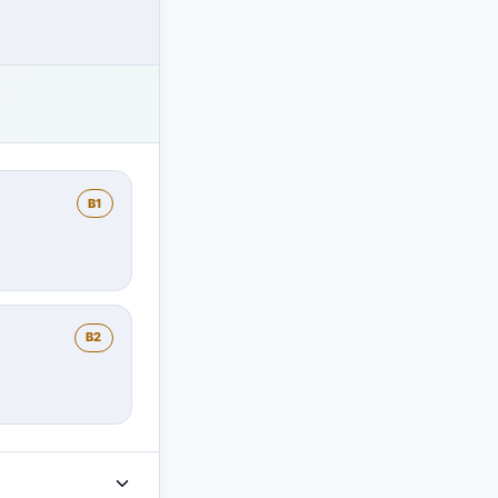
B1
B2