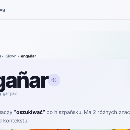
log
ski
›
Słownik
›
engañar
gañar
ŋ.gaˈɲaɾ
naczy
“
oszukiwać
”
po hiszpańsku
. Ma 2 różnych zna
d kontekstu: