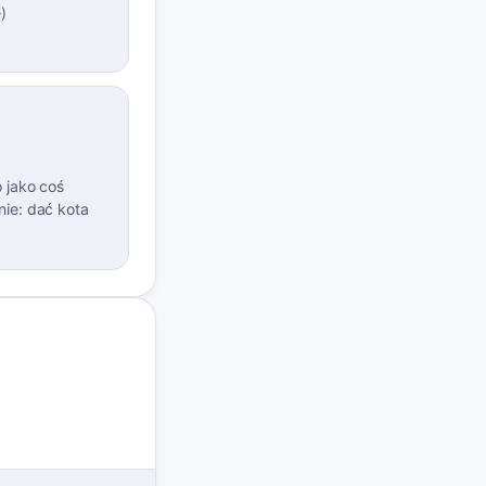
ę
)
 jako coś
ie: dać kota