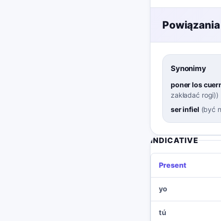
Powiązania
Synonimy
poner los cuer
zakładać rogi)
)
ser infiel
(
być 
INDICATIVE
Present
yo
tú