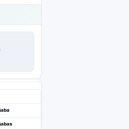
ć
ñaba
ñabas