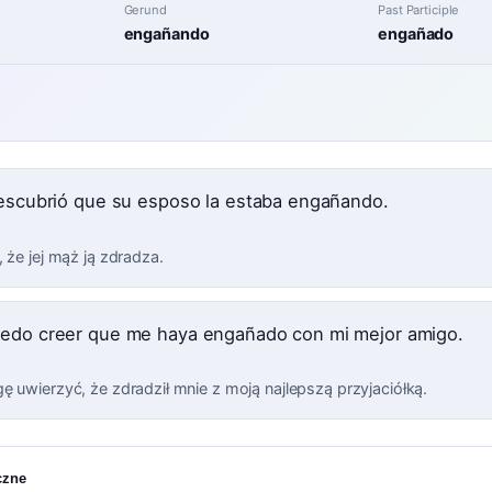
Gerund
Past Participle
engañando
engañado
descubrió que su esposo la estaba engañando.
 że jej mąż ją zdradza.
edo creer que me haya engañado con mi mejor amigo.
ę uwierzyć, że zdradził mnie z moją najlepszą przyjaciółką.
czne