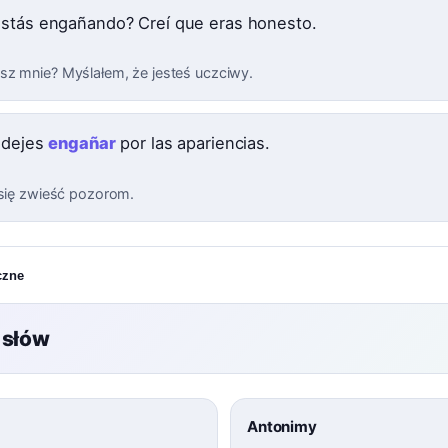
stás engañando? Creí que eras honesto.
z mnie? Myślałem, że jesteś uczciwy.
 dejes
engañar
por las apariencias.
 się zwieść pozorom.
czne
 słów
Antonimy