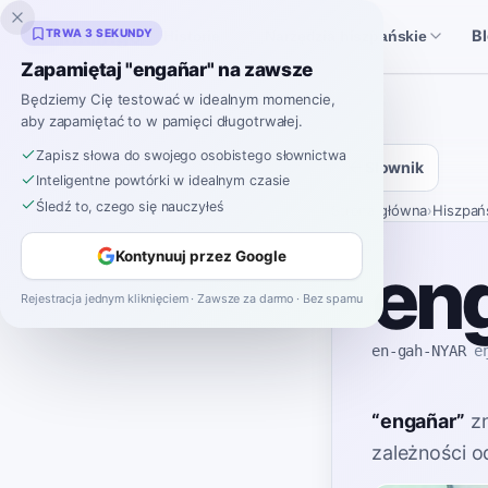
Inklingo
TRWA 3 SEKUNDY
B
Historie
Narzędzia hiszpańskie
Zapamiętaj "engañar" na zawsze
Będziemy Cię testować w idealnym momencie,
aby zapamiętać to w pamięci długotrwałej.
Zapisz słowa do swojego osobistego słownictwa
Słownik
Inteligentne powtórki w idealnym czasie
Śledź to, czego się nauczyłeś
Strona główna
›
Hiszpań
Kontynuuj przez Google
en
Rejestracja jednym kliknięciem · Zawsze za darmo · Bez spamu
en-gah-NYAR
e
“
engañar
”
z
zależności o