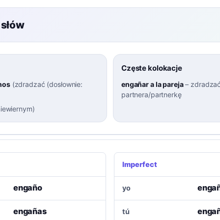
 słów
Częste kolokacje
nos
(
zdradzać (dosłownie:
engañar a la pareja
–
zdradza
partnera/partnerkę
niewiernym
)
Imperfect
engaño
enga
yo
engañas
enga
tú