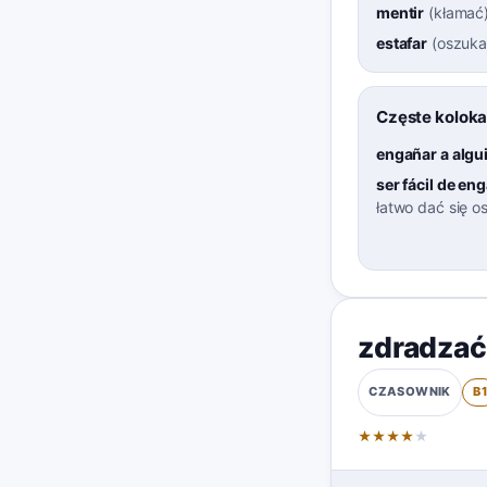
mentir
(
kłamać
estafar
(
oszuka
Częste koloka
engañar a algu
ser fácil de en
łatwo dać się o
zdradzać
B
CZASOWNIK
★
★
★
★
★