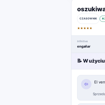
oszukiw
A
CZASOWNIK
★
★
★
★
★
Infinitive
engañar
📝 W użyciu
El ve
Sprzeda