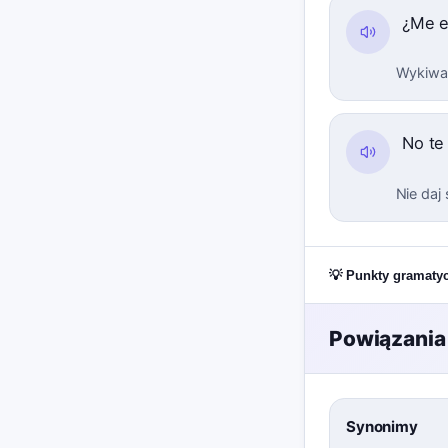
¿Me e
Wykiwas
No te
Nie daj
💡 Punkty gramaty
Powiązania
Synonimy