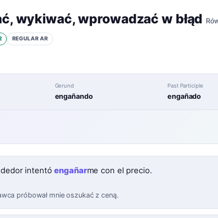
ać
,
wykiwać
,
wprowadzać w błąd
Rów
2
REGULAR
AR
Gerund
Past Participle
engañando
engañado
ndedor intentó
engañar
me con el precio.
wca próbował mnie oszukać z ceną.