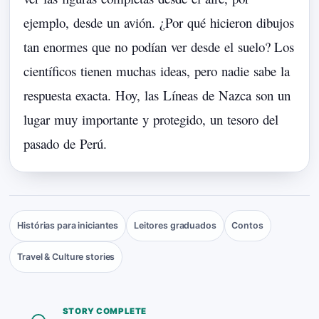
ejemplo,
desde
un
avión.
¿Por
qué
hicieron
dibujos
tan
enormes
que
no
podían
ver
desde
el
suelo?
Los
científicos
tienen
muchas
ideas,
pero
nadie
sabe
la
respuesta
exacta.
Hoy,
las
Líneas
de
Nazca
son
un
lugar
muy
importante
y
protegido,
un
tesoro
del
pasado
de
Perú.
Histórias para iniciantes
Leitores graduados
Contos
Travel & Culture stories
STORY COMPLETE