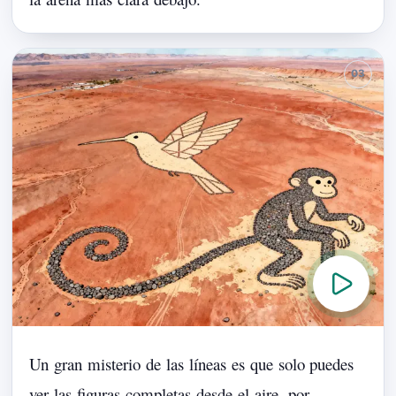
Un
gran
misterio
de
las
líneas
es
que
solo
puedes
ver
las
figuras
completas
desde
el
aire,
por