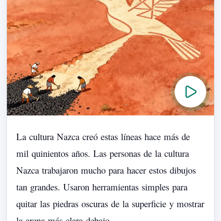
La
cultura
Nazca
creó
estas
líneas
hace
más
de
mil
quinientos
años.
Las
personas
de
la
cultura
Nazca
trabajaron
mucho
para
hacer
estos
dibujos
tan
grandes.
Usaron
herramientas
simples
para
quitar
las
piedras
oscuras
de
la
superficie
y
mostrar
la
arena
más
clara
debajo.