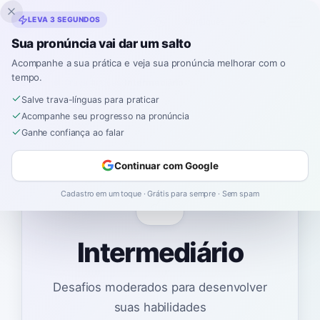
Inklingo
LEVA 3 SEGUNDOS
Sua pronúncia vai dar um salto
Acompanhe a sua prática e veja sua pronúncia melhorar com o
tempo.
Espanhol
›
Trava-línguas
›
Intermediário
Salve trava-línguas para praticar
Acompanhe seu progresso na pronúncia
Ganhe confiança ao falar
Continuar com Google
📈
Cadastro em um toque · Grátis para sempre · Sem spam
Intermediário
Desafios moderados para desenvolver
suas habilidades