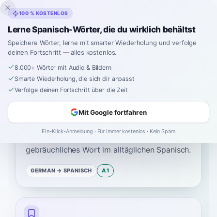
Inklingo
100 % KOSTENLOS
Lerne Spanisch-Wörter, die du wirklich behältst
Speichere Wörter, lerne mit smarter Wiederholung und verfolge
deinen Fortschritt — alles kostenlos.
Startseite
›
Spanisch
›
German
→ Spanisch
›
wir benutzen
8.000+ Wörter mit Audio & Bildern
Wie sagt man "wir
Smarte Wiederholung, die sich dir anpasst
benutzen" auf Spanisch
Verfolge deinen Fortschritt über die Zeit
Mit Google fortfahren
Das spanische Wort für
“
wir benutzen
”
ist
Ein-Klick-Anmeldung · Für immer kostenlos · Kein Spam
“
usamos
”
—
A1
Niveau
.
Dies ist ein sehr
gebräuchliches Wort im alltäglichen Spanisch.
GERMAN
→ SPANISCH
A1