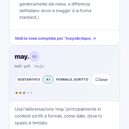
genericamente del mese, a differenza
dell'italiano dove 'a maggio' è la forma
standard.)
Vedi la voce completa per
“
mayo
&rdquo; →
may.
mah-yoh
ˈmaʝo
SOSTANTIVO
A1
FORMALE, SCRITTO
Save
★
★
★
★
★
Usa l'abbreviazione 'may.' principalmente in
contesti scritti e formali, come date, dove lo
spazio è limitato.