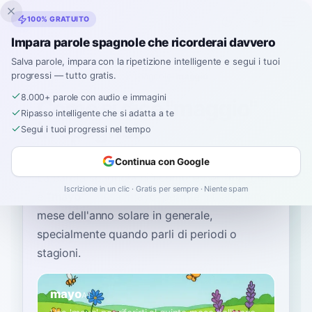
Inklingo
100% GRATUITO
Impara parole spagnole che ricorderai davvero
Salva parole, impara con la ripetizione intelligente e segui i tuoi
progressi — tutto gratis.
Home
›
Spagnolo
›
Italian
→ spagnolo
›
maggio
8.000+ parole con audio e immagini
Come si dice "maggio"
Ripasso intelligente che si adatta a te
in spagnolo
Segui i tuoi progressi nel tempo
Continua con Google
La parola spagnola più comune per
“
maggio
”
Iscrizione in un clic · Gratis per sempre · Niente spam
è
“
mayo
”
—
usa 'mayo' per riferirti al quinto
mese dell'anno solare in generale,
specialmente quando parli di periodi o
stagioni
.
mayo
A1