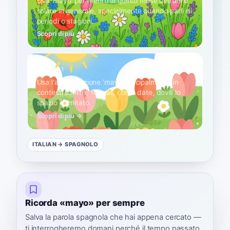
Usa 'mayo' per riferirti al quinto mese dell'anno
solare in generale, specialmente quando parli di
periodi o stagioni.
Scopri di più →
may.
A1
Usa l'abbreviazione 'may.' principalmente in
contesti scritti e formali, come date, dove lo
spazio è limitato.
Scopri di più →
ITALIAN
→ SPAGNOLO
Ricorda «mayo» per sempre
Salva la parola spagnola che hai appena cercato —
ti interrogheremo domani perché il tempo passato