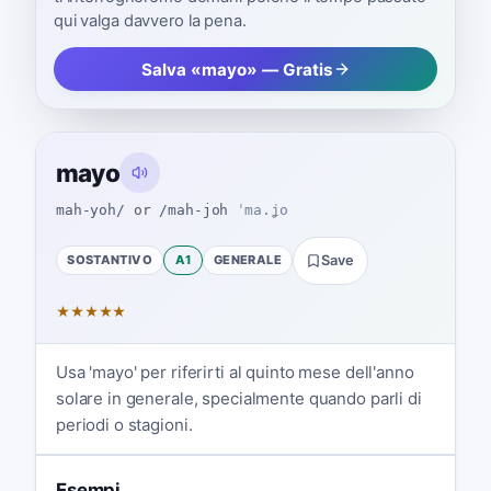
qui valga davvero la pena.
Salva «mayo» — Gratis
mayo
mah-yoh/ or /mah-joh
ˈma.ʝo
SOSTANTIVO
A1
GENERALE
Save
★
★
★
★
★
Usa 'mayo' per riferirti al quinto mese dell'anno
solare in generale, specialmente quando parli di
periodi o stagioni.
Esempi