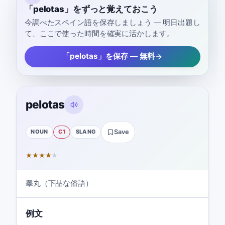
「pelotas」をずっと覚えておこう
今調べたスペイン語を保存しましょう — 明日出題し
て、ここで使った時間を確実に活かします。
「pelotas」を保存 — 無料
pelotas
NOUN
C1
SLANG
Save
★
★
★
★
★
睾丸（下品な俗語）
例文