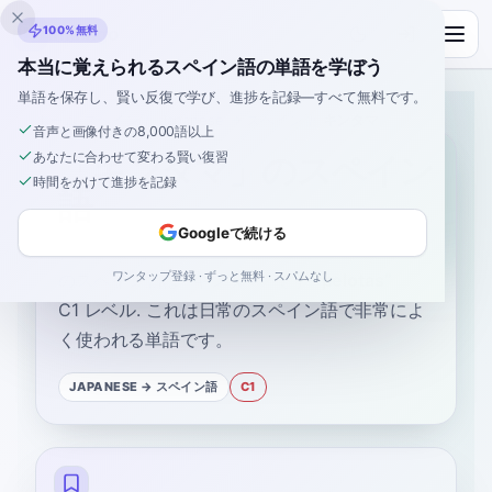
Inklingo
100%無料
本当に覚えられるスペイン語の単語を学ぼう
単語を保存し、賢い反復で学び、進捗を記録—すべて無料です。
ホーム
›
スペイン語
›
Japanese
→ スペイン語
›
キンタマ
音声と画像付きの8,000語以上
あなたに合わせて変わる賢い復習
「キンタマ」のスペイン
時間をかけて進捗を記録
語
Googleで続ける
ワンタップ登録 · ずっと無料 · スパムなし
のスペイン語は
“
キンタマ
”
です
“
pelotas
”
—
C1
レベル
.
これは日常のスペイン語で非常によ
く使われる単語です。
JAPANESE
→ スペイン語
C1