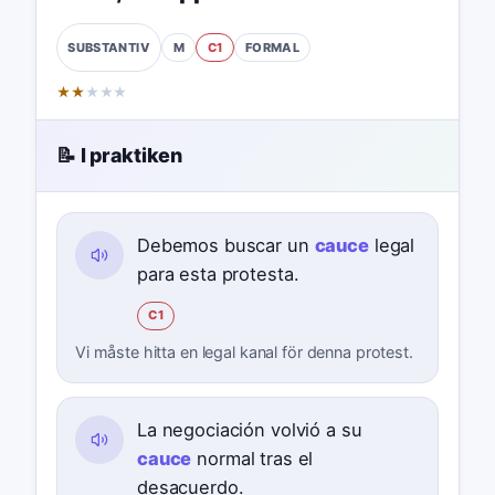
M
C1
FORMAL
SUBSTANTIV
★
★
★
★
★
📝 I praktiken
Debemos buscar un
cauce
legal
para esta protesta.
C1
Vi måste hitta en legal kanal för denna protest.
La negociación volvió a su
cauce
normal tras el
desacuerdo.