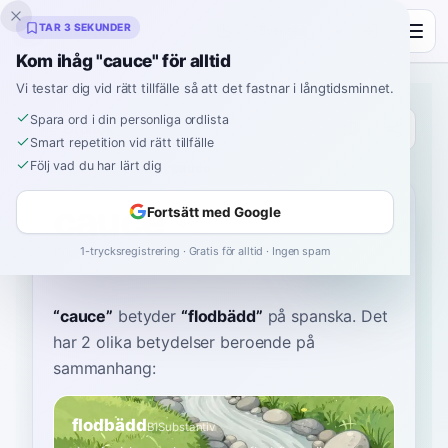
Inklingo
TAR 3 SEKUNDER
Kom ihåg "cauce" för alltid
Vi testar dig vid rätt tillfälle så att det fastnar i långtidsminnet.
Spara ord i din personliga ordlista
Ordbok
Smart repetition vid rätt tillfälle
Följ vad du har lärt dig
Hem
›
Spanska
›
Ordbok
›
cauce
cauce
Fortsätt med Google
1-trycksregistrering · Gratis för alltid · Ingen spam
KOW-seh
ˈkawse
“
cauce
”
betyder
“
flodbädd
”
på spanska
. Det
har 2 olika betydelser beroende på
sammanhang:
flodbädd
B1
Substantiv