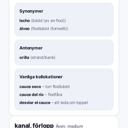
Synonymer
lecho
(
bädd (av en flod)
)
álveo
(
flodbädd (formellt)
)
Antonymer
orilla
(
strand/bank
)
Vanliga kollokationer
cauce seco
–
torr flodbädd
cauce del río
–
flodfåra
desviar el cauce
–
att leda om loppet
kanal
,
förlopp
Även:
medium