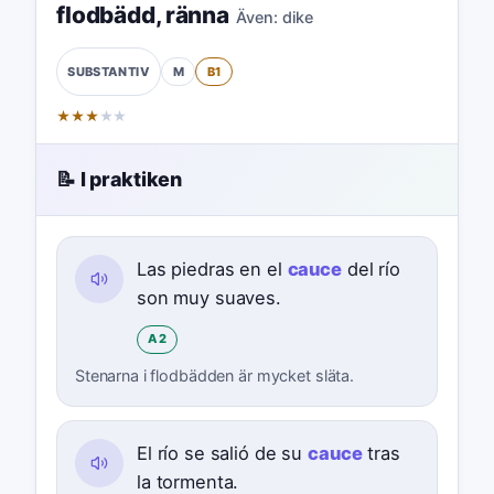
flodbädd
,
ränna
Även:
dike
M
B1
SUBSTANTIV
★
★
★
★
★
📝 I praktiken
Las piedras en el
cauce
del río
son muy suaves.
A2
Stenarna i flodbädden är mycket släta.
El río se salió de su
cauce
tras
la tormenta.