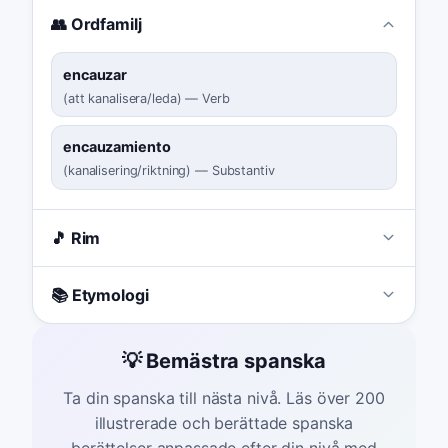
👥 Ordfamilj
encauzar
(
att kanalisera/leda
)
—
Verb
encauzamiento
(
kanalisering/riktning
)
—
Substantiv
🎵 Rim
📚 Etymologi
💡 Bemästra spanska
Ta din spanska till nästa nivå. Läs över 200
illustrerade och berättade spanska
berättelser anpassade efter din nivå med