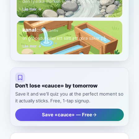
den fysiska marken som en flod flyter över
Läs mer →
kanal
C1
Substantiv
en procedur eller ett sätt att göra saker på
Läs mer →
Don't lose «cauce» by tomorrow
Save it and we'll quiz you at the perfect moment so
it actually sticks. Free, 1-tap signup.
Save «cauce» — Free