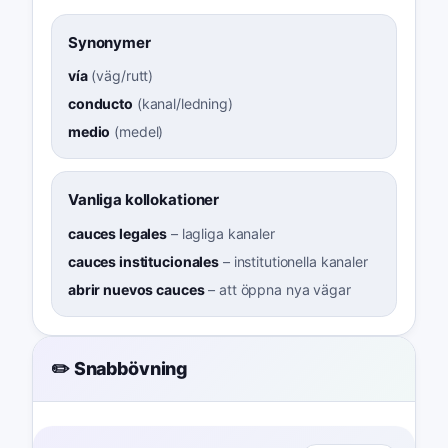
Synonymer
vía
(
väg/rutt
)
conducto
(
kanal/ledning
)
medio
(
medel
)
Vanliga kollokationer
cauces legales
–
lagliga kanaler
cauces institucionales
–
institutionella kanaler
abrir nuevos cauces
–
att öppna nya vägar
✏️ Snabbövning