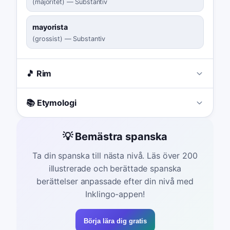
(
majoritet
)
—
Substantiv
mayorista
(
grossist
)
—
Substantiv
🎵 Rim
📚 Etymologi
💡 Bemästra spanska
Ta din spanska till nästa nivå. Läs över 200
illustrerade och berättade spanska
berättelser anpassade efter din nivå med
Inklingo-appen!
Börja lära dig gratis