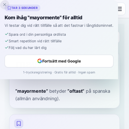
Inklingo
TAR 3 SEKUNDER
Kom ihåg "mayormente" för alltid
Vi testar dig vid rätt tillfälle så att det fastnar i långtidsminnet.
Spara ord i din personliga ordlista
Ordbok
Smart repetition vid rätt tillfälle
Följ vad du har lärt dig
Hem
›
Spanska
›
Ordbok
›
mayormente
mayormente
Fortsätt med Google
1-trycksregistrering · Gratis för alltid · Ingen spam
mah-yor-MEN-teh
maʝoɾˈmente
“
mayormente
”
betyder
“
oftast
”
på spanska
(allmän användning).