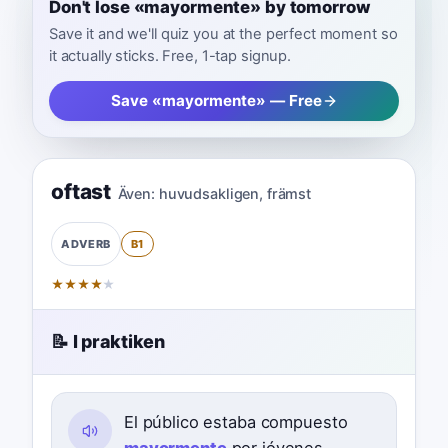
Don't lose «mayormente» by tomorrow
Save it and we'll quiz you at the perfect moment so
it actually sticks. Free, 1-tap signup.
Save «mayormente» — Free
oftast
Även:
huvudsakligen
,
främst
B1
ADVERB
★
★
★
★
★
📝 I praktiken
El público estaba compuesto