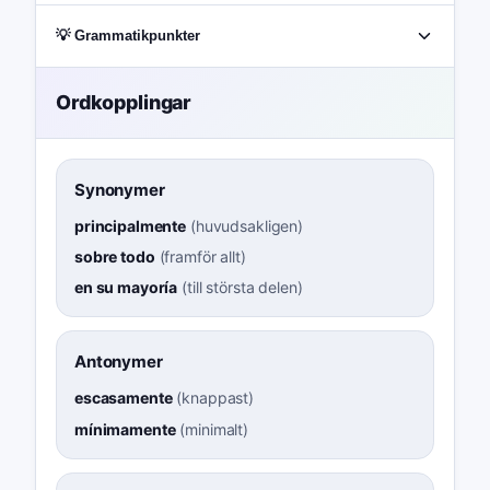
💡 Grammatikpunkter
Ordkopplingar
Synonymer
principalmente
(
huvudsakligen
)
sobre todo
(
framför allt
)
en su mayoría
(
till största delen
)
Antonymer
escasamente
(
knappast
)
mínimamente
(
minimalt
)