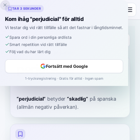
Inklingo
TAR 3 SEKUNDER
Kom ihåg "perjudicial" för alltid
Vi testar dig vid rätt tillfälle så att det fastnar i långtidsminnet.
Spara ord i din personliga ordlista
Ordbok
Smart repetition vid rätt tillfälle
Följ vad du har lärt dig
Hem
›
Spanska
›
Ordbok
›
perjudicial
perjudicial
Fortsätt med Google
1-trycksregistrering · Gratis för alltid · Ingen spam
pehr-hoo-dee-SYAL
peɾxuðiˈsjal
“
perjudicial
”
betyder
“
skadlig
”
på spanska
(allmän negativ påverkan).