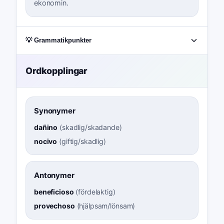
ekonomin.
💡 Grammatikpunkter
Ordkopplingar
Synonymer
dañino
(
skadlig/skadande
)
nocivo
(
giftig/skadlig
)
Antonymer
beneficioso
(
fördelaktig
)
provechoso
(
hjälpsam/lönsam
)