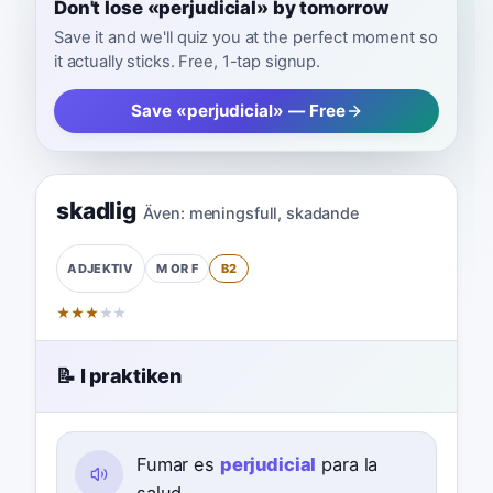
Don't lose «perjudicial» by tomorrow
Save it and we'll quiz you at the perfect moment so
it actually sticks. Free, 1-tap signup.
Save «perjudicial» — Free
skadlig
Även:
meningsfull
,
skadande
M OR F
B2
ADJEKTIV
★
★
★
★
★
📝 I praktiken
Fumar es
perjudicial
para la