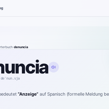
og
rterbuch
›
denuncia
nuncia
deˈnun.sja
bedeutet
“
Anzeige
”
auf Spanisch
(formelle Meldung be