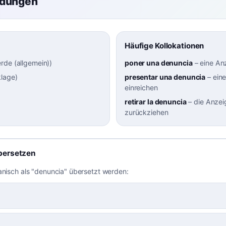
ndungen
Häufige Kollokationen
rde (allgemein)
)
poner una denuncia
–
eine An
lage
)
presentar una denuncia
–
ein
einreichen
retirar la denuncia
–
die Anzei
zurückziehen
bersetzen
anisch als "denuncia" übersetzt werden: