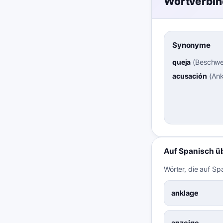
Wortverbi
Synonyme
queja
(
Beschwe
acusación
(
Ank
Auf Spanisch ü
Wörter, die auf Sp
anklage
anzeige