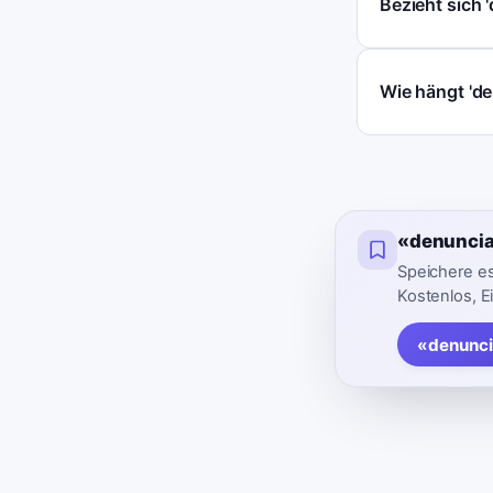
Bezieht sich 
Wie hängt 'd
«denuncia
Speichere es
Kostenlos, E
«denunci