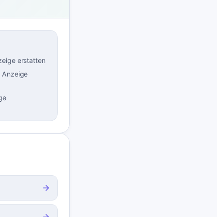
zeige erstatten
e Anzeige
ge