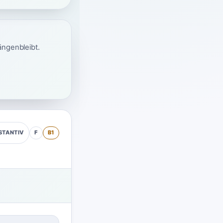
ängenbleibt.
F
B1
STANTIV