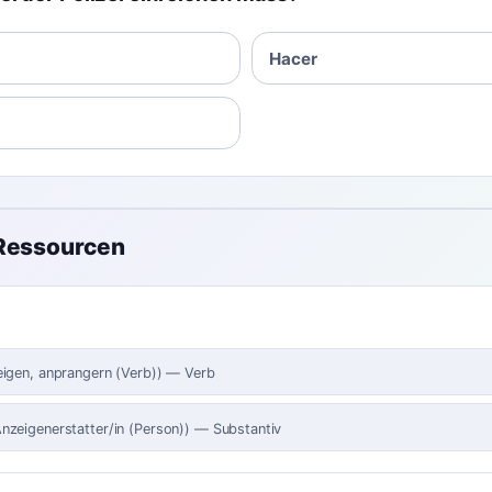
Hacer
 Ressourcen
igen, anprangern (Verb)
)
—
Verb
nzeigenerstatter/in (Person)
)
—
Substantiv