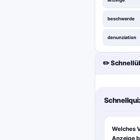
beschwerde
denunziation
✏️ Schnell
Schnellqui
Welches V
Anzeige b