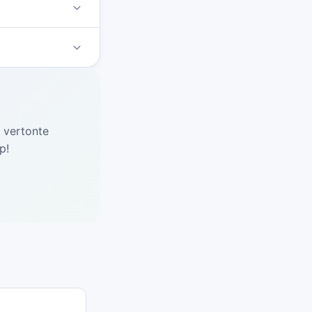
d vertonte
p!