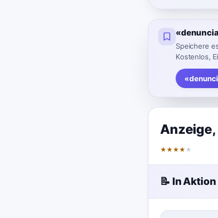
«denuncia
Speichere es
Kostenlos, E
«denunci
Anzeige
★
★
★
★
★
📝 In Aktion