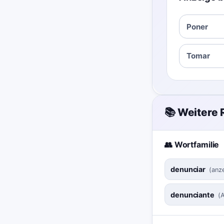
Poner
Tomar
📚 Weitere
👥 Wortfamilie
denunciar
(
anze
denunciante
(
A