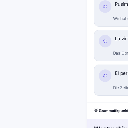
Pusi
Wir hab
La ví
Das Opf
El pe
Die Zei
💡 Grammatikpunk