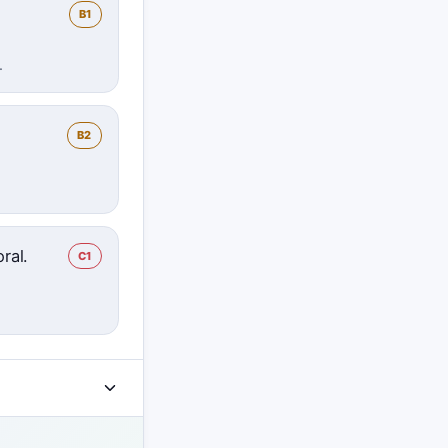
B1
.
B2
ral.
C1