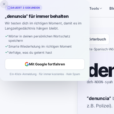
Inklingo
DAUERT 3 SEKUNDEN
Bl
Geschichten
Spanische Tools
„denuncia“ für immer behalten
Wir testen dich im richtigen Moment, damit es im
Langzeitgedächtnis hängen bleibt.
Wörter in deinen persönlichen Wortschatz
Wörterbuch
speichern
Smarte Wiederholung im richtigen Moment
Startseite
›
Spanisch
›
Wö
Verfolge, was du gelernt hast
de
Mit Google fortfahren
Ein-Klick-Anmeldung · Für immer kostenlos · Kein Spam
deh-NOON-syah
“
denuncia
”
z.B. Polizei).