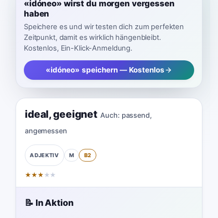
«idóneo» wirst du morgen vergessen
haben
Speichere es und wir testen dich zum perfekten
Zeitpunkt, damit es wirklich hängenbleibt.
Kostenlos, Ein-Klick-Anmeldung.
«idóneo» speichern — Kostenlos
ideal
,
geeignet
Auch:
passend
,
angemessen
M
B2
ADJEKTIV
★
★
★
★
★
📝 In Aktion