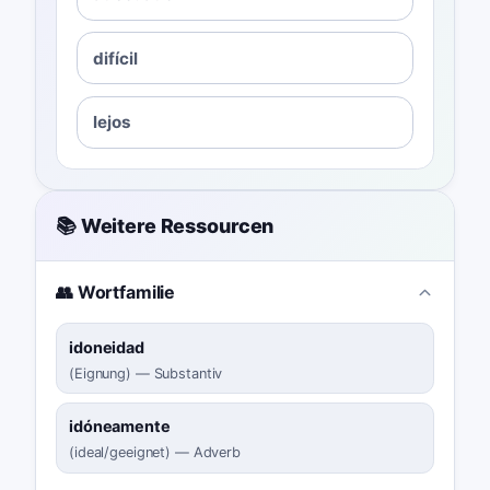
difícil
lejos
📚 Weitere Ressourcen
👥 Wortfamilie
idoneidad
(
Eignung
)
—
Substantiv
idóneamente
(
ideal/geeignet
)
—
Adverb