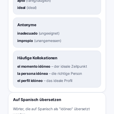
apto
(
fähig/tauglich
)
ideal
(
ideal
)
Antonyme
inadecuado
(
ungeeignet
)
impropio
(
unangemessen
)
Häufige Kollokationen
el momento idóneo
–
der ideale Zeitpunkt
la persona idónea
–
die richtige Person
el perfil idóneo
–
das ideale Profil
Auf Spanisch übersetzen
Wörter, die auf Spanisch als "idóneo" übersetzt