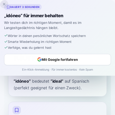
Inklingo
DAUERT 3 SEKUNDEN
„idóneo“ für immer behalten
Wir testen dich im richtigen Moment, damit es im
Langzeitgedächtnis hängen bleibt.
Wörterbuch
Wörter in deinen persönlichen Wortschatz speichern
Smarte Wiederholung im richtigen Moment
Startseite
›
Spanisch
›
Wörterbuch
›
idóneo
Verfolge, was du gelernt hast
idóneo
Mit Google fortfahren
ee-DOH-neh-oh
iˈðoneo
Ein-Klick-Anmeldung · Für immer kostenlos · Kein Spam
“
idóneo
”
bedeutet
“
ideal
”
auf Spanisch
(perfekt geeignet für einen Zweck).