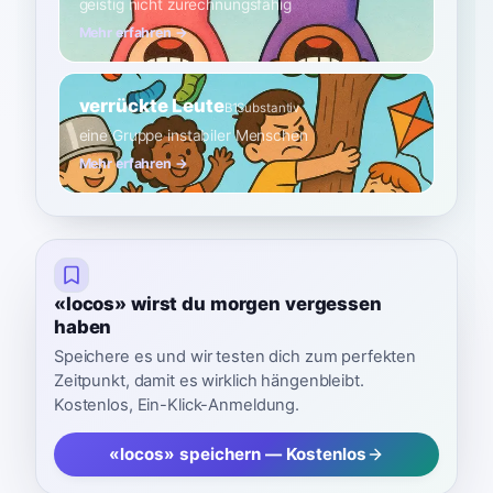
geistig nicht zurechnungsfähig
Mehr erfahren →
verrückte Leute
B1
Substantiv
eine Gruppe instabiler Menschen
Mehr erfahren →
«locos» wirst du morgen vergessen
haben
Speichere es und wir testen dich zum perfekten
Zeitpunkt, damit es wirklich hängenbleibt.
Kostenlos, Ein-Klick-Anmeldung.
«locos» speichern — Kostenlos