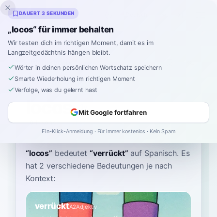
Inklingo
DAUERT 3 SEKUNDEN
„locos“ für immer behalten
Wir testen dich im richtigen Moment, damit es im
Langzeitgedächtnis hängen bleibt.
Wörterbuch
Wörter in deinen persönlichen Wortschatz speichern
Smarte Wiederholung im richtigen Moment
Startseite
›
Spanisch
›
Wörterbuch
›
locos
Verfolge, was du gelernt hast
locos
Mit Google fortfahren
LOH-kohs
ˈlo.kos
Ein-Klick-Anmeldung · Für immer kostenlos · Kein Spam
“
locos
”
bedeutet
“
verrückt
”
auf Spanisch
. Es
hat 2 verschiedene Bedeutungen je nach
Kontext:
verrückt
A2
Adjektiv