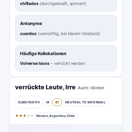
chiflados
(
durchgeknallt, spinnert
)
Antonyme
cuerdos
(
vernünftig, bei klarem Verstand
)
Häufige Kollokationen
Volverse locos
–
verrückt werden
verrückte Leute
,
Irre
Auch:
Idioten
M
B1
NEUTRAL TO INFORMAL
SUBSTANTIV
★
★
★
★
★
Mexico, Argentina, Chile