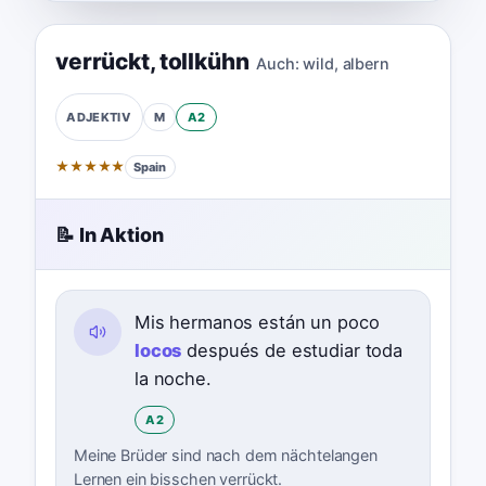
verrückt
,
tollkühn
Auch:
wild
,
albern
M
A2
ADJEKTIV
★
★
★
★
★
Spain
📝 In Aktion
Mis hermanos están un poco
locos
después de estudiar toda
la noche.
A2
Meine Brüder sind nach dem nächtelangen
Lernen ein bisschen verrückt.