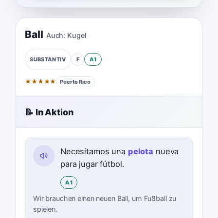
Ball
Auch:
Kugel
F
A1
SUBSTANTIV
★
★
★
★
★
Puerto Rico
📝 In Aktion
Necesitamos una
pelota
nueva
para jugar fútbol.
A1
Wir brauchen einen neuen Ball, um Fußball zu
spielen.