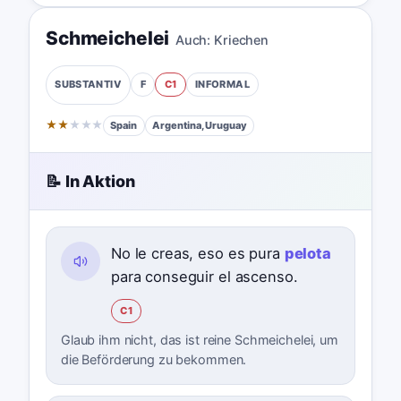
Schmeichelei
Auch:
Kriechen
F
C1
INFORMAL
SUBSTANTIV
★
★
★
★
★
Spain
Argentina, Uruguay
📝 In Aktion
No le creas, eso es pura
pelota
para conseguir el ascenso.
C1
Glaub ihm nicht, das ist reine Schmeichelei, um
die Beförderung zu bekommen.