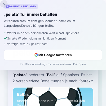
Inklingo
DAUERT 3 SEKUNDEN
„pelota“ für immer behalten
Wir testen dich im richtigen Moment, damit es im
Langzeitgedächtnis hängen bleibt.
Wörterbuch
Wörter in deinen persönlichen Wortschatz speichern
Smarte Wiederholung im richtigen Moment
Startseite
›
Spanisch
›
Wörterbuch
›
pelota
Verfolge, was du gelernt hast
pelota
Mit Google fortfahren
peh-LOH-tah
peˈlota
Ein-Klick-Anmeldung · Für immer kostenlos · Kein Spam
“
pelota
”
bedeutet
“
Ball
”
auf Spanisch
. Es hat
2 verschiedene Bedeutungen je nach Kontext:
Ball
A1
Substantiv
runder Gegenstand zum Spielen oder für den
Sport