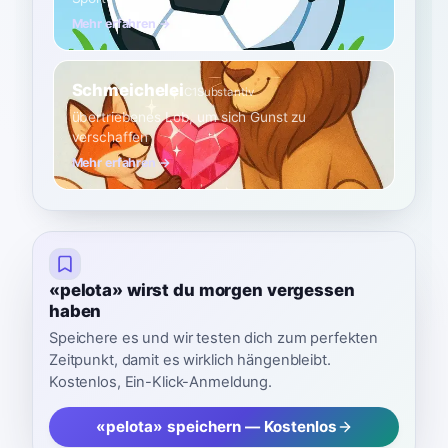
Mehr erfahren →
Schmeichelei
C1
Substantiv
übertriebenes Lob, um sich Gunst zu
verschaffen
Mehr erfahren →
«pelota» wirst du morgen vergessen
haben
Speichere es und wir testen dich zum perfekten
Zeitpunkt, damit es wirklich hängenbleibt.
Kostenlos, Ein-Klick-Anmeldung.
«pelota» speichern — Kostenlos