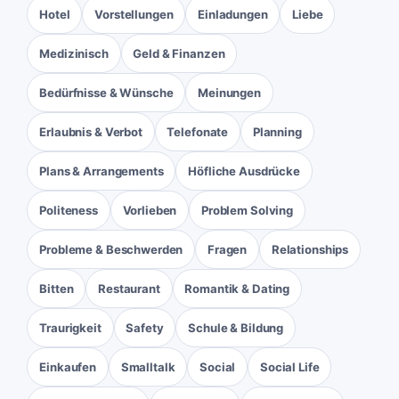
Hotel
Vorstellungen
Einladungen
Liebe
Medizinisch
Geld & Finanzen
Bedürfnisse & Wünsche
Meinungen
Erlaubnis & Verbot
Telefonate
Planning
Plans & Arrangements
Höfliche Ausdrücke
Politeness
Vorlieben
Problem Solving
Probleme & Beschwerden
Fragen
Relationships
Bitten
Restaurant
Romantik & Dating
Traurigkeit
Safety
Schule & Bildung
Einkaufen
Smalltalk
Social
Social Life