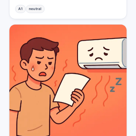
A1
neutral