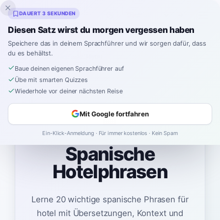
Inklingo
DAUERT 3 SEKUNDEN
Diesen Satz wirst du morgen vergessen haben
Speichere das in deinem Sprachführer und wir sorgen dafür, dass
du es behältst.
Spanisch
›
Wie sagt man
›
Hotel
Baue deinen eigenen Sprachführer auf
Übe mit smarten Quizzes
Wiederhole vor deiner nächsten Reise
🏨
Mit Google fortfahren
Ein-Klick-Anmeldung · Für immer kostenlos · Kein Spam
Spanische
Hotelphrasen
Lerne 20 wichtige spanische Phrasen für
hotel mit Übersetzungen, Kontext und