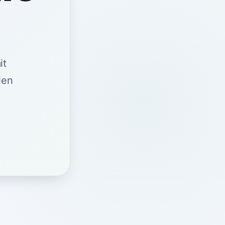
it
len