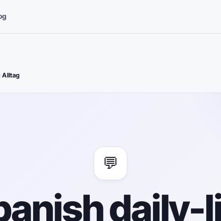
og
›
Alltag
💬
anish daily-l