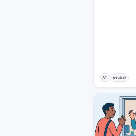
A1
neutral