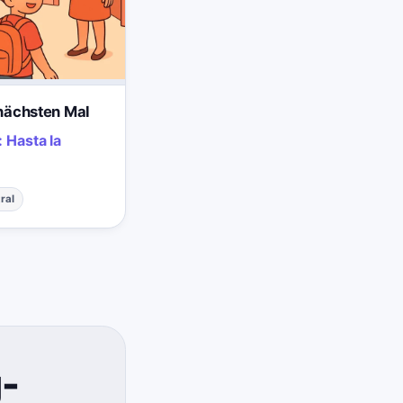
nächsten Mal
:
Hasta la
ral
g-