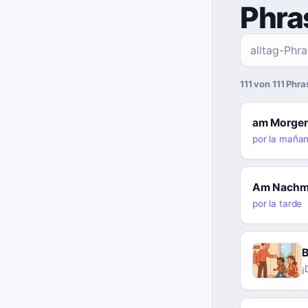
Phra
111 von 111 Phr
am Morge
por la maña
Am Nachm
por la tarde
B
¡