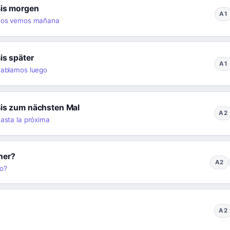
is morgen
A1
os vemos mañana
is später
A1
ablamos luego
is zum nächsten Mal
A2
asta la próxima
cher?
A2
ro?
A2