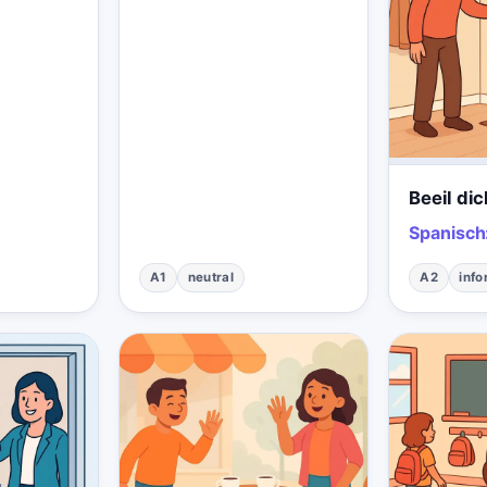
Beeil dic
Spanisch
A1
neutral
A2
info