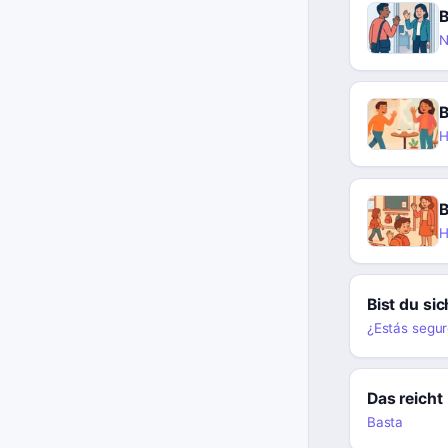
B
N
B
H
B
H
Bist du si
¿Estás segu
Das reicht
Basta