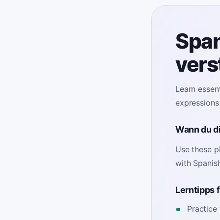
Span
vers
Learn essent
expressions 
Wann du d
Use these ph
with Spanis
Lerntipps 
Practice 