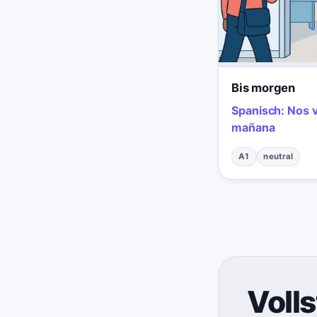
Bis morgen
Spanisch:
Nos 
mañana
A1
neutral
Volls