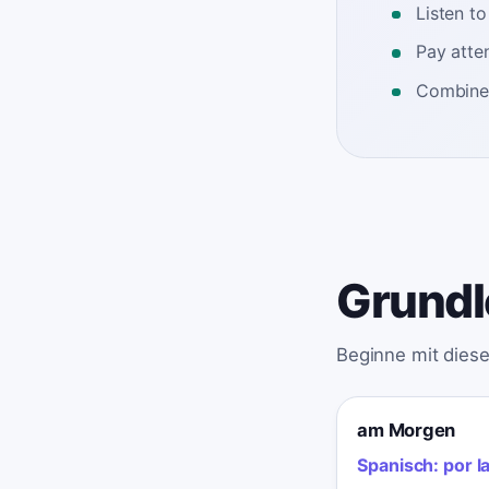
Listen t
Pay atten
Combine 
Grundl
Beginne mit diese
am Morgen
Spanisch:
por l