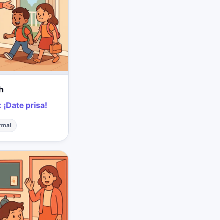
h
:
¡Date prisa!
rmal