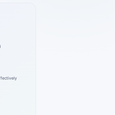
d
.
fectively