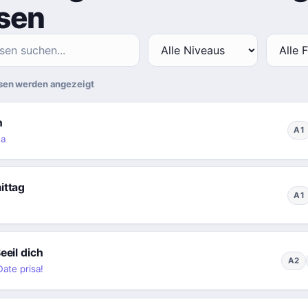
sen
asen werden angezeigt
n
A1
na
ittag
A1
eeil dich
A2
Date prisa!