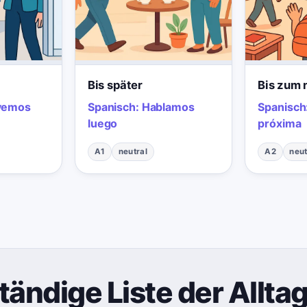
Bis später
Bis zum 
vemos
Spanisch:
Hablamos
Spanisch
luego
próxima
A1
neutral
A2
neut
tändige Liste der Allta