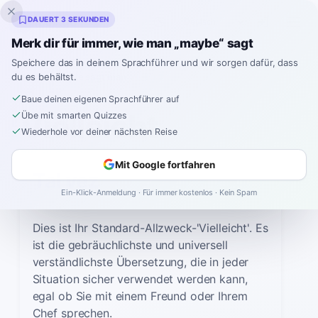
Inklingo
DAUERT 3 SEKUNDEN
Merk dir für immer, wie man „maybe“ sagt
Speichere das in deinem Sprachführer und wir sorgen dafür, dass
du es behältst.
Spanisch
›
Wie sagt man
›
Vielleicht
Baue deinen eigenen Sprachführer auf
WIE SAGT MAN
Vielleicht
Übe mit smarten Quizzes
Wiederhole vor deiner nächsten Reise
AUF SPANISCH
Mit Google fortfahren
Tal vez
Ein-Klick-Anmeldung · Für immer kostenlos · Kein Spam
tahl VEHS
Dies ist Ihr Standard-Allzweck-'Vielleicht'. Es
ist die gebräuchlichste und universell
verständlichste Übersetzung, die in jeder
Situation sicher verwendet werden kann,
egal ob Sie mit einem Freund oder Ihrem
Chef sprechen.