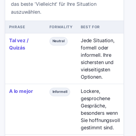
das beste 'Vielleicht' für Ihre Situation
auszuwählen.
PHRASE
FORMALITY
BEST FOR
AV
Tal vez /
Jede Situation,
Ni
Neutral
Quizás
formell oder
im
informell. Ihre
sichersten und
vielseitigsten
Optionen.
A lo mejor
Lockere,
Fo
Informell
gesprochene
Ge
Gespräche,
od
besonders wenn
Sit
Sie hoffnungsvoll
gestimmt sind.