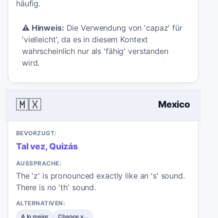
häufig.
⚠️
Hinweis:
Die Verwendung von 'capaz' für
'vielleicht', da es in diesem Kontext
wahrscheinlich nur als 'fähig' verstanden
wird.
🇲🇽
Mexico
BEVORZUGT:
Tal vez, Quizás
AUSSPRACHE:
The 'z' is pronounced exactly like an 's' sound.
There is no 'th' sound.
ALTERNATIVEN:
A lo mejor
Chance y...