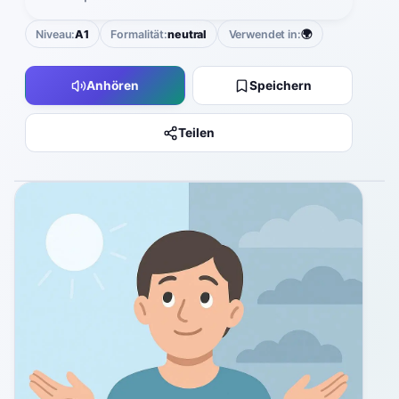
Niveau:
A1
Formalität:
neutral
Verwendet in:
🌍
Anhören
Speichern
Teilen