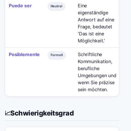
Puede ser
Eine
Ei
Neutral
eigenständige
be
Antwort auf eine
pa
Frage, bedeutet
'Vi
'Das ist eine
geh
Möglichkeit.'
Posiblemente
Schriftliche
En
Formell
Kommunikation,
Ge
berufliche
et
Umgebungen und
üb
wenn Sie präzise
kl
sein möchten.
Schwierigkeitsgrad
📈