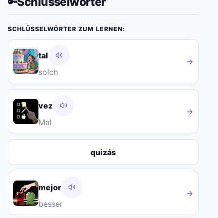
Schlüsselwörter
🔑
SCHLÜSSELWÖRTER ZUM LERNEN:
tal
→
solch
vez
→
Mal
quizás
mejor
→
besser