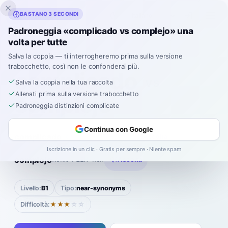
Inklingo
BASTANO 3 SECONDI
Padroneggia «complicado vs complejo» una
volta per tutte
Spagnolo
›
Coppie confuse
›
Complicado vs Complejo
Salva la coppia — ti interrogheremo prima sulla versione
trabocchetto, così non le confonderai più.
complicado
VS
Salva la coppia nella tua raccolta
Allenati prima sulla versione trabocchetto
complejo
Padroneggia distinzioni complicate
Continua con Google
complicado
kohm-plee-KAH-doh
Ascolta
Iscrizione in un clic · Gratis per sempre · Niente spam
|
complejo
kohm-PLEH-hoh
Ascolta
Livello:
B1
Tipo:
near-synonyms
Difficoltà:
★★★
☆☆