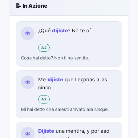
📝 In Azione
¿Qué
dijiste
? No te oí.
A2
Cosa hai detto? Non ti ho sentito.
Me
dijiste
que llegarías a las
cinco.
A2
Mi hai detto che saresti arrivato alle cinque.
Dijiste
una mentira, y por eso