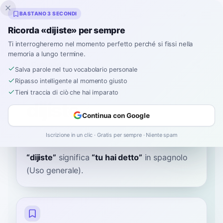
Inklingo
BASTANO 3 SECONDI
Ricorda «dijiste» per sempre
Ti interrogheremo nel momento perfetto perché si fissi nella
memoria a lungo termine.
Dizionario
Salva parole nel tuo vocabolario personale
Ripasso intelligente al momento giusto
Home
›
Spagnolo
›
Dizionario
›
dijiste
Tieni traccia di ciò che hai imparato
dijiste
Continua con Google
dee-HEES-tay
diˈxiste
Iscrizione in un clic · Gratis per sempre · Niente spam
“
dijiste
”
significa
“
tu hai detto
”
in spagnolo
(Uso generale).