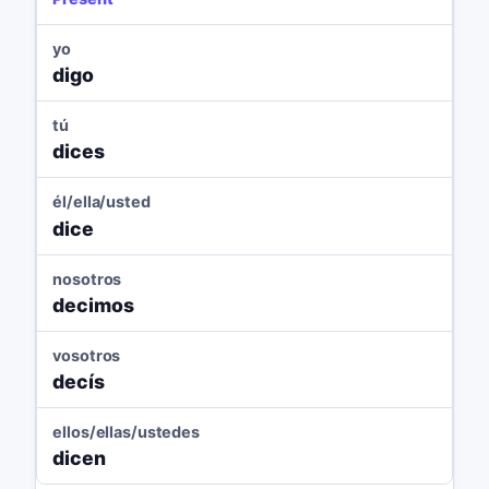
yo
digo
tú
dices
él/ella/usted
dice
nosotros
decimos
vosotros
decís
ellos/ellas/ustedes
dicen