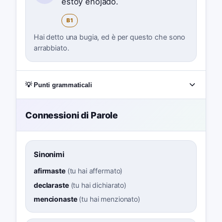
estoy enojado.
B1
Hai detto una bugia, ed è per questo che sono
arrabbiato.
💡 Punti grammaticali
Connessioni di Parole
Sinonimi
afirmaste
(
tu hai affermato
)
declaraste
(
tu hai dichiarato
)
mencionaste
(
tu hai menzionato
)