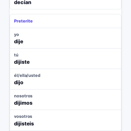
decían
Preterite
yo
dije
tú
dijiste
él/ella/usted
dijo
nosotros
dijimos
vosotros
dijisteis