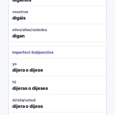
vosotros
digáis
ellos/ellas/ustedes
digan
Imperfect Subjunctive
yo
dijera o dijese
tú
dijeras o dijeses
él/ella/usted
dijera o dijese