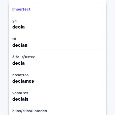
Imperfect
yo
decía
tú
decías
él/ella/usted
decía
nosotros
decíamos
vosotros
decíais
ellos/ellas/ustedes