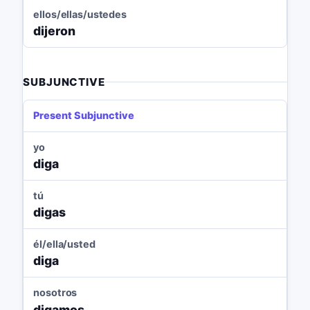
ellos/ellas/ustedes
dijeron
SUBJUNCTIVE
Present Subjunctive
yo
diga
tú
digas
él/ella/usted
diga
nosotros
digamos