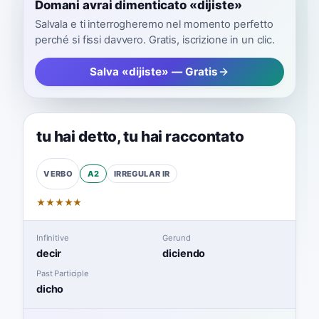
Domani avrai dimenticato «dijiste»
Salvala e ti interrogheremo nel momento perfetto
perché si fissi davvero. Gratis, iscrizione in un clic.
Salva «dijiste» — Gratis
tu hai detto
,
tu hai raccontato
A2
IRREGULAR
IR
VERBO
★
★
★
★
★
Infinitive
Gerund
decir
diciendo
Past Participle
dicho