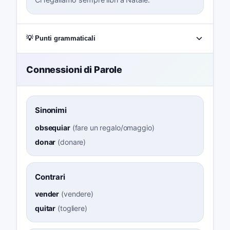
💡 Punti grammaticali
Connessioni di Parole
Sinonimi
obsequiar
(
fare un regalo/omaggio
)
donar
(
donare
)
Contrari
vender
(
vendere
)
quitar
(
togliere
)