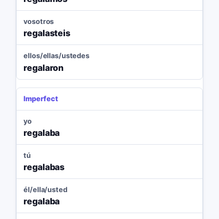
vosotros
regalasteis
ellos/ellas/ustedes
regalaron
Imperfect
yo
regalaba
tú
regalabas
él/ella/usted
regalaba