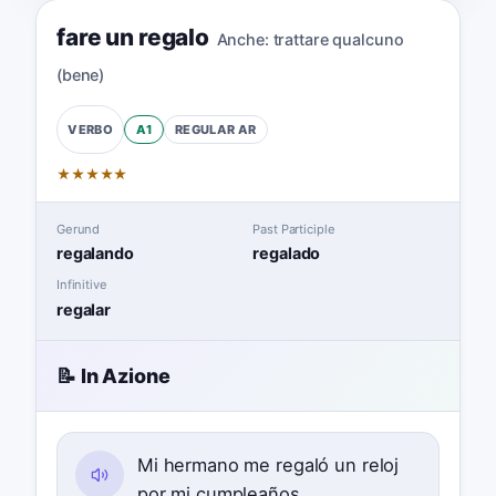
fare un regalo
Anche:
trattare qualcuno
(bene)
A1
REGULAR
AR
VERBO
★
★
★
★
★
Gerund
Past Participle
regalando
regalado
Infinitive
regalar
📝 In Azione
Mi hermano me regaló un reloj
por mi cumpleaños.