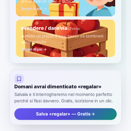
presentare un dono a qualcuno
Scopri di più →
svendere / dare via
B2
Verbo
quando un prezzo è così basso da sembrare
quasi gratuito
Scopri di più →
Domani avrai dimenticato «regalar»
Salvala e ti interrogheremo nel momento perfetto
perché si fissi davvero. Gratis, iscrizione in un clic.
Salva «regalar» — Gratis