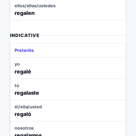
ellos/ellas/ustedes
regalen
INDICATIVE
Preterite
yo
regalé
tú
regalaste
él/ella/usted
regaló
nosotros
regalamos