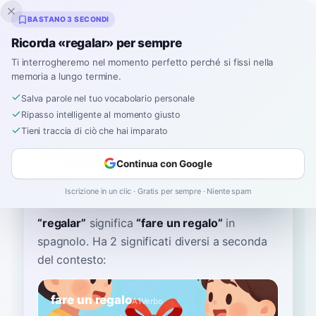
Inklingo
BASTANO 3 SECONDI
Ricorda «regalar» per sempre
Ti interrogheremo nel momento perfetto perché si fissi nella
memoria a lungo termine.
Dizionario
Salva parole nel tuo vocabolario personale
Ripasso intelligente al momento giusto
Home
›
Spagnolo
›
Dizionario
›
regalar
Tieni traccia di ciò che hai imparato
regalar
Continua con Google
reh-gah-LAHR
reɡaˈlaɾ
Iscrizione in un clic · Gratis per sempre · Niente spam
“
regalar
”
significa
“
fare un regalo
”
in
spagnolo
. Ha 2 significati diversi a seconda
del contesto:
fare un regalo
A1
Verbo