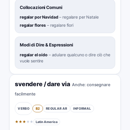
Collocazioni Comuni
regalar por Navidad
–
regalare per Natale
regalar flores
–
regalare fiori
Modi di Dire & Espressioni
regalar el oído
–
adulare qualcuno o dire ciò che
vuole sentire
svendere / dare via
Anche:
consegnare
facilmente
B2
REGULAR
AR
INFORMAL
VERBO
★
★
★
★
★
Latin America