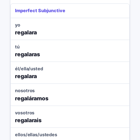
Imperfect Subjunctive
yo
regalara
tú
regalaras
él/ella/usted
regalara
nosotros
regaláramos
vosotros
regalarais
ellos/ellas/ustedes