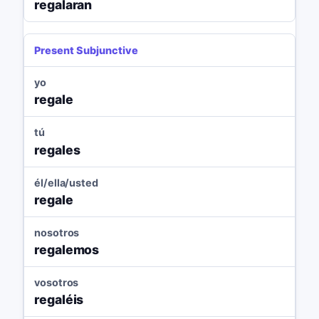
regalaran
Present Subjunctive
yo
regale
tú
regales
él/ella/usted
regale
nosotros
regalemos
vosotros
regaléis