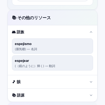
📚 その他のリソース
👥 語族
espejismo
(
蜃気楼
)
—
名詞
espejear
(
（鏡のように）輝く
)
—
動詞
🎵 韻
📚 語源