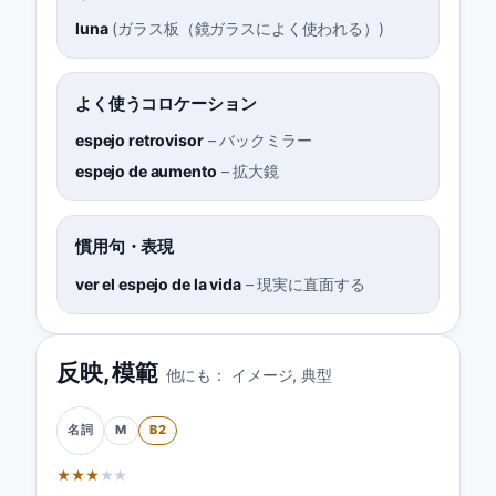
luna
(
ガラス板（鏡ガラスによく使われる）
)
よく使うコロケーション
espejo retrovisor
–
バックミラー
espejo de aumento
–
拡大鏡
慣用句・表現
ver el espejo de la vida
–
現実に直面する
反映
,
模範
他にも：
イメージ
,
典型
M
B2
名詞
★
★
★
★
★