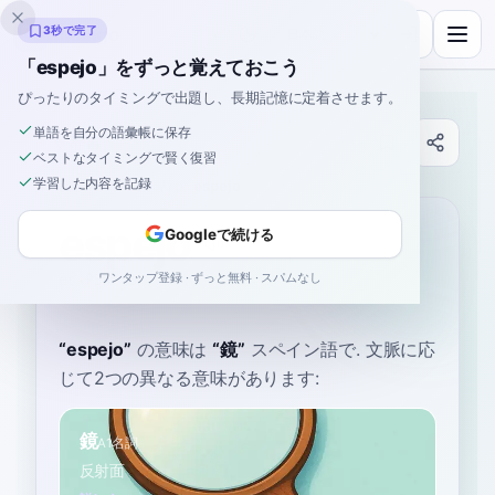
Inklingo
3秒で完了
「espejo」をずっと覚えておこう
ぴったりのタイミングで出題し、長期記憶に定着させます。
単語を自分の語彙帳に保存
辞書
ベストなタイミングで賢く復習
学習した内容を記録
ホーム
›
スペイン語
›
辞書
›
espejo
espejo
Googleで続ける
ワンタップ登録 · ずっと無料 · スパムなし
es-PEH-ho
esˈpe.xo
“
espejo
”
の意味は
“
鏡
”
スペイン語で
. 文脈に応
じて2つの異なる意味があります:
鏡
A1
名詞
反射面