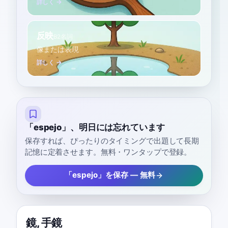
詳しく →
反映
B2
名詞
像または表現
詳しく →
「espejo」、明日には忘れています
保存すれば、ぴったりのタイミングで出題して長期
記憶に定着させます。無料・ワンタップで登録。
「espejo」を保存 — 無料
鏡
,
手鏡