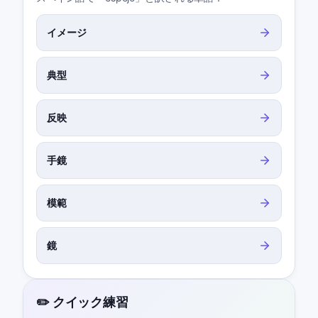
イメージ
典型
反映
手鏡
模範
鏡
✏️ クイック練習