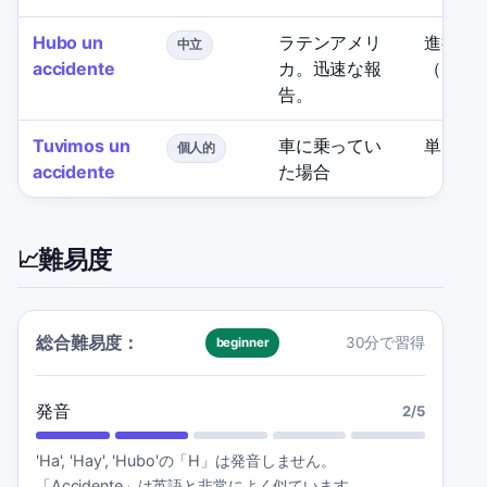
Hubo un
ラテンアメリ
進行中
中立
accidente
カ。迅速な報
（'hay
告。
Tuvimos un
車に乗ってい
単なる
個人的
accidente
た場合
難易度
📈
総合難易度：
30分で習得
beginner
発音
2
/5
'Ha', 'Hay', 'Hubo'の「H」は発音しません。
「Accidente」は英語と非常によく似ています。