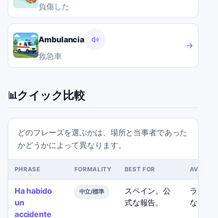
負傷した
Ambulancia
→
救急車
クイック比較
📊
どのフレーズを選ぶかは、場所と当事者であった
かどうかによって異なります。
PHRASE
FORMALITY
BEST FOR
AVOID 
Ha habido
スペイン。公
ラテン
中立/標準
un
式な報告。
な会話
accidente