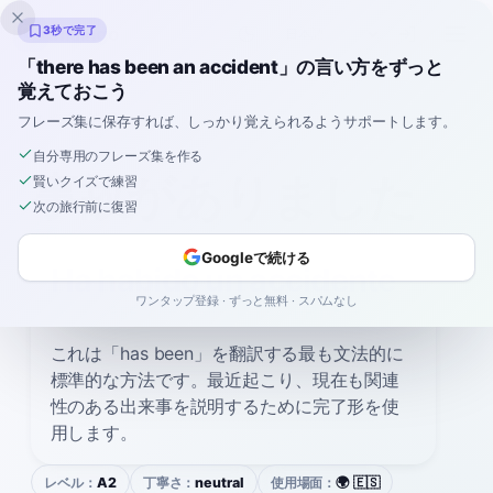
Inklingo
3秒で完了
「there has been an accident」の言い方をずっと
覚えておこう
スペイン語
›
言い方
›
事故がありました
フレーズ集に保存すれば、しっかり覚えられるようサポートします。
自分専用のフレーズ集を作る
スペイン語で
事故がありました
賢いクイズで練習
次の旅行前に復習
の言い方
Googleで続ける
Ha habido un accidente
ワンタップ登録 · ずっと無料 · スパムなし
ah ah-BEE-doh oon ak-see-DEN-teh
これは「has been」を翻訳する最も文法的に
標準的な方法です。最近起こり、現在も関連
性のある出来事を説明するために完了形を使
用します。
レベル：
A2
丁寧さ：
neutral
使用場面：
🌍 🇪🇸