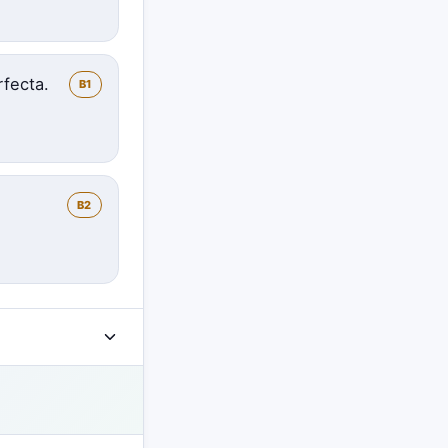
rfecta.
B1
B2