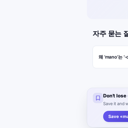
자주 묻는 
왜 'mano'는
Don't los
Save it and w
Save «m