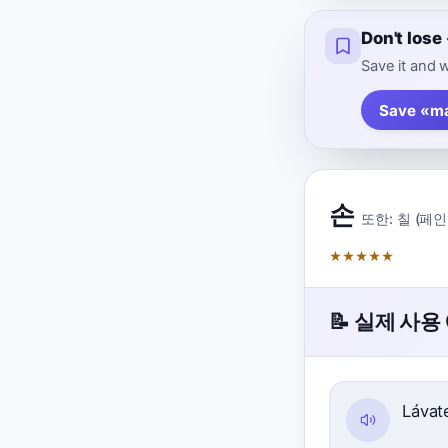
Don't los
Save it and w
Save «m
손
또한:
칠 (페인
★
★
★
★
★
📝 실제 사용
Lávat