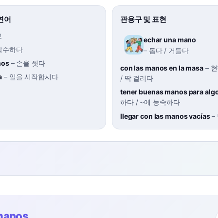
연어
관용구 및 표현
로
echar una mano
악수하다
–
돕다 / 거들다
nos
–
손을 씻다
con las manos en la masa
–
현
a
–
일을 시작합시다
/ 딱 걸리다
tener buenas manos para alg
하다 / ~에 능숙하다
llegar con las manos vacías
–
manos