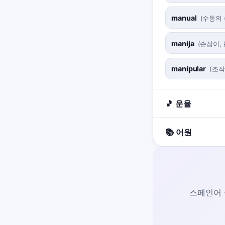
manual
(
수동의 
manija
(
손잡이,
manipular
(
조작
🎵 운율
📚 어원
스페인어 실