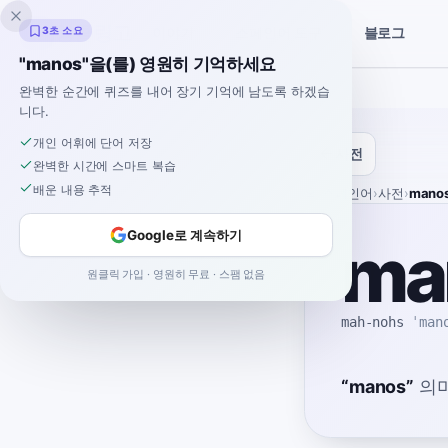
잉클링고
3초 소요
블로그
이야기
스페인어 도구
"manos"을(를) 영원히 기억하세요
완벽한 순간에 퀴즈를 내어 장기 기억에 남도록 하겠습
니다.
개인 어휘에 단어 저장
사전
완벽한 시간에 스마트 복습
배운 내용 추적
홈
›
스페인어
›
사전
›
mano
Google로 계속하기
ma
원클릭 가입 · 영원히 무료 · 스팸 없음
mah-nohs
ˈman
“
manos
”
의