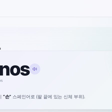
s
nos
os
미
“
손
”
스페인어로
(팔 끝에 있는 신체 부위).