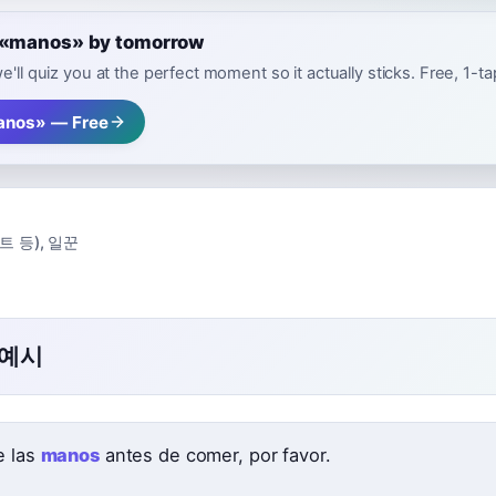
e «manos» by tomorrow
e'll quiz you at the perfect moment so it actually sticks. Free, 1-t
anos» — Free
트 등)
,
일꾼
 예시
e las
manos
antes de comer, por favor.