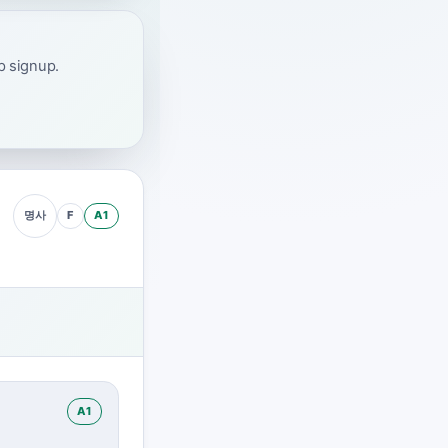
ap signup.
F
A1
명사
A1