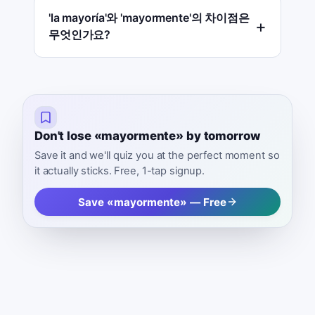
'la mayoría'와 'mayormente'의 차이점은
무엇인가요?
Don't lose «mayormente» by tomorrow
Save it and we'll quiz you at the perfect moment so
it actually sticks. Free, 1-tap signup.
Save «mayormente» — Free