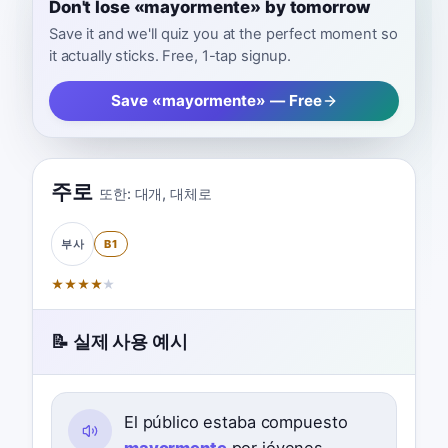
Don't lose «mayormente» by tomorrow
Save it and we'll quiz you at the perfect moment so
it actually sticks. Free, 1-tap signup.
Save «mayormente» — Free
주로
또한:
대개
,
대체로
B1
부사
★
★
★
★
★
📝 실제 사용 예시
El público estaba compuesto