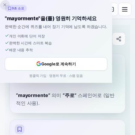
잉클링고
3초 소요
"mayormente"을(를) 영원히 기억하세요
완벽한 순간에 퀴즈를 내어 장기 기억에 남도록 하겠습니다.
개인 어휘에 단어 저장
사전
완벽한 시간에 스마트 복습
배운 내용 추적
홈
›
스페인어
›
사전
›
mayormente
mayormente
Google로 계속하기
원클릭 가입 · 영원히 무료 · 스팸 없음
mah-yor-MEN-teh
maʝoɾˈmente
“
mayormente
”
의미
“
주로
”
스페인어로
(일반
적인 사용).