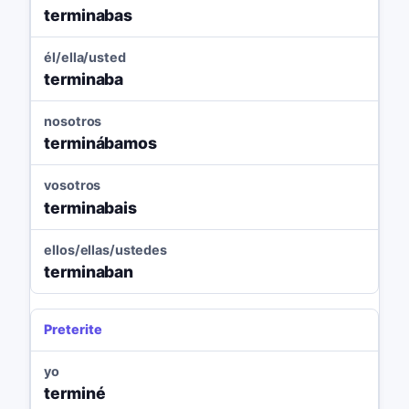
terminabas
él/ella/usted
terminaba
nosotros
terminábamos
vosotros
terminabais
ellos/ellas/ustedes
terminaban
Preterite
yo
terminé