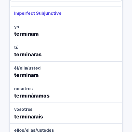
Imperfect Subjunctive
yo
terminara
tú
terminaras
él/ella/usted
terminara
nosotros
termináramos
vosotros
terminarais
ellos/ellas/ustedes