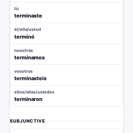
tú
terminaste
él/ella/usted
terminó
nosotros
terminamos
vosotros
terminasteis
ellos/ellas/ustedes
terminaron
SUBJUNCTIVE