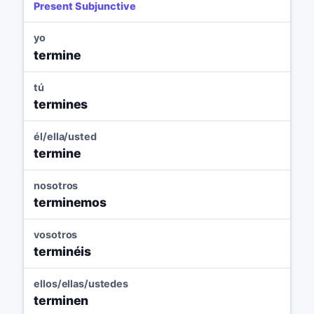
Present Subjunctive
yo
termine
tú
termines
él/ella/usted
termine
nosotros
terminemos
vosotros
terminéis
ellos/ellas/ustedes
terminen