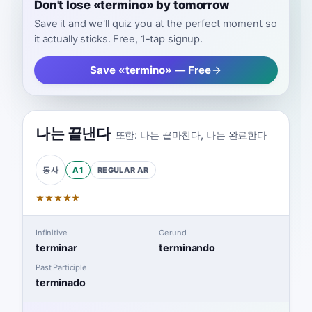
Don't lose «termino» by tomorrow
Save it and we'll quiz you at the perfect moment so
it actually sticks. Free, 1-tap signup.
Save «termino» — Free
나는 끝낸다
또한:
나는 끝마친다
,
나는 완료한다
A1
REGULAR
AR
동사
★
★
★
★
★
Infinitive
Gerund
terminar
terminando
Past Participle
terminado