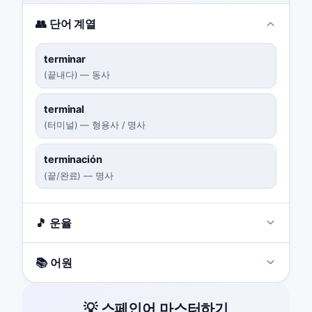
👥 단어 계열
terminar
(
끝내다
)
—
동사
terminal
(
터미널
)
—
형용사 / 명사
terminación
(
끝/완료
)
—
명사
🎵 운율
📚 어원
💡 스페인어 마스터하기