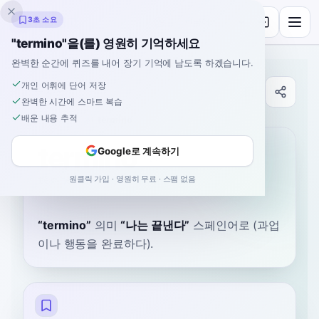
잉클링고
3초 소요
"termino"을(를) 영원히 기억하세요
완벽한 순간에 퀴즈를 내어 장기 기억에 남도록 하겠습니다.
개인 어휘에 단어 저장
사전
완벽한 시간에 스마트 복습
배운 내용 추적
홈
›
스페인어
›
사전
›
termino
termino
Google로 계속하기
원클릭 가입 · 영원히 무료 · 스팸 없음
ter-mee-noh
teɾˈmino
“
termino
”
의미
“
나는 끝낸다
”
스페인어로
(과업
이나 행동을 완료하다).