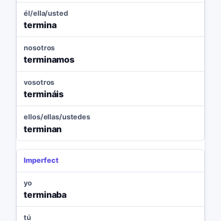
él/ella/usted
termina
nosotros
terminamos
vosotros
termináis
ellos/ellas/ustedes
terminan
Imperfect
yo
terminaba
tú