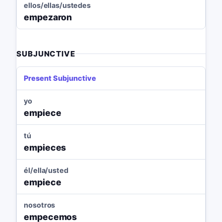
ellos/ellas/ustedes
empezaron
SUBJUNCTIVE
Present Subjunctive
yo
empiece
tú
empieces
él/ella/usted
empiece
nosotros
empecemos