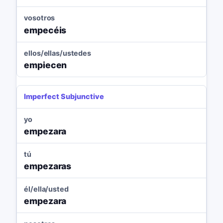
vosotros
empecéis
ellos/ellas/ustedes
empiecen
Imperfect Subjunctive
yo
empezara
tú
empezaras
él/ella/usted
empezara