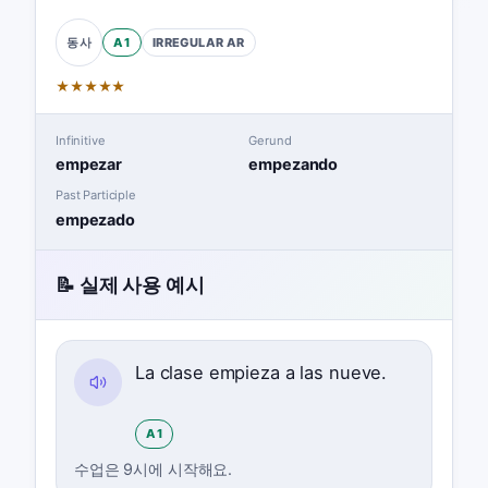
A1
IRREGULAR
AR
동사
★
★
★
★
★
Infinitive
Gerund
empezar
empezando
Past Participle
empezado
📝 실제 사용 예시
La clase empieza a las nueve.
A1
수업은 9시에 시작해요.