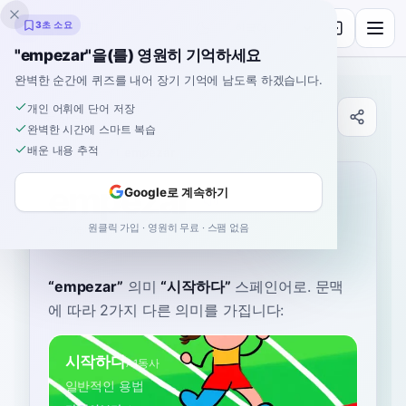
잉클링고
3초 소요
"empezar"을(를) 영원히 기억하세요
완벽한 순간에 퀴즈를 내어 장기 기억에 남도록 하겠습니다.
개인 어휘에 단어 저장
사전
완벽한 시간에 스마트 복습
배운 내용 추적
홈
›
스페인어
›
사전
›
empezar
empezar
Google로 계속하기
원클릭 가입 · 영원히 무료 · 스팸 없음
em-peh-SAR
em.peˈsaɾ
“
empezar
”
의미
“
시작하다
”
스페인어로
. 문맥
에 따라 2가지 다른 의미를 가집니다:
시작하다
A1
동사
일반적인 용법