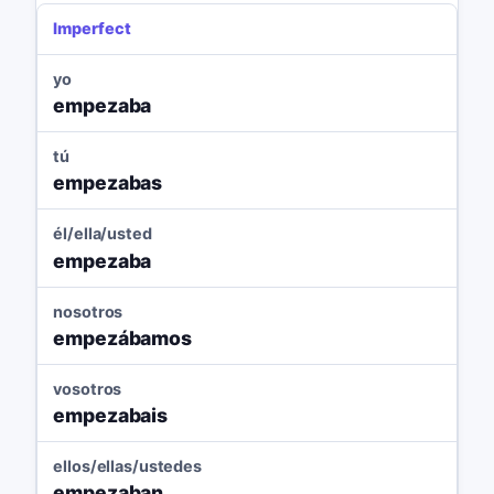
Imperfect
yo
empezaba
tú
empezabas
él/ella/usted
empezaba
nosotros
empezábamos
vosotros
empezabais
ellos/ellas/ustedes
empezaban