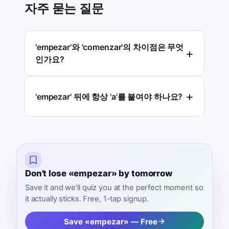
자주 묻는 질문
'empezar'와 'comenzar'의 차이점은 무엇
인가요?
'empezar' 뒤에 항상 'a'를 붙여야 하나요?
Don't lose «empezar» by tomorrow
Save it and we'll quiz you at the perfect moment so
it actually sticks. Free, 1-tap signup.
Save «empezar» — Free