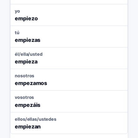
yo
empiezo
tú
empiezas
él/ella/usted
empieza
nosotros
empezamos
vosotros
empezáis
ellos/ellas/ustedes
empiezan