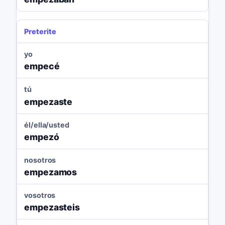
Preterite
yo
empecé
tú
empezaste
él/ella/usted
empezó
nosotros
empezamos
vosotros
empezasteis