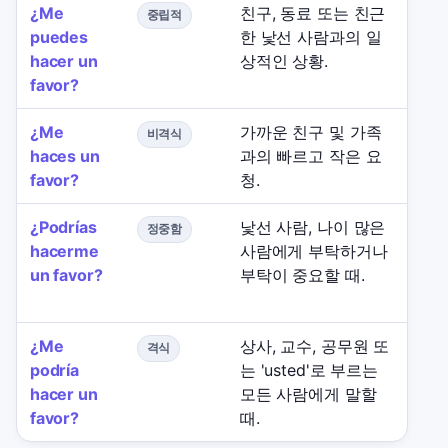
¿Me
친구, 동료 또는 친근
더 
중립적
puedes
한 낯선 사람과의 일
우 
hacer un
상적인 상황.
favor?
¿Me
가까운 친구 및 가족
큰
비격식
haces un
과의 빠르고 작은 요
높은
favor?
청.
¿Podrías
낯선 사람, 나이 많은
Ask
정중함
hacerme
사람에게 부탁하거나
for
un favor?
부탁이 중요할 때.
mig
for
¿Me
상사, 교수, 공무원 또
또
격식
podría
는 'usted'로 부르는
때,
hacer un
모든 사람에게 말할
입니
favor?
때.