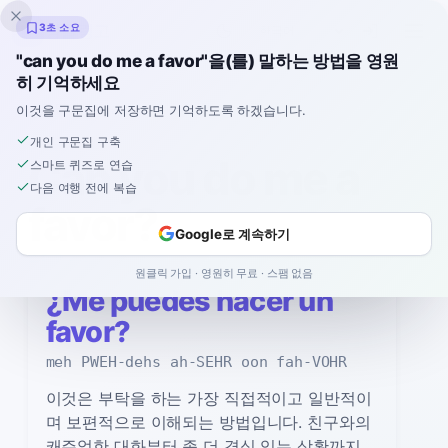
잉클링고
3초 소요
"can you do me a favor"을(를) 말하는 방법을 영원
히 기억하세요
스페인어
›
말하는 법
›
Can you do me a favor?
이것을 구문집에 저장하면 기억하도록 하겠습니다.
개인 구문집 구축
말하는 법
Can you do me a
스마트 퀴즈로 연습
다음 여행 전에 복습
favor?
Google로 계속하기
스페인어로
원클릭 가입 · 영원히 무료 · 스팸 없음
¿Me puedes hacer un
favor?
meh PWEH-dehs ah-SEHR oon fah-VOHR
이것은 부탁을 하는 가장 직접적이고 일반적이
며 보편적으로 이해되는 방법입니다. 친구와의
캐주얼한 대화부터 좀 더 격식 있는 상황까지