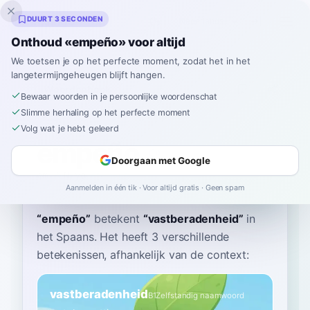
Inklingo
DUURT 3 SECONDEN
Onthoud «empeño» voor altijd
We toetsen je op het perfecte moment, zodat het in het
langetermijngeheugen blijft hangen.
Woordenboek
Bewaar woorden in je persoonlijke woordenschat
Slimme herhaling op het perfecte moment
Home
›
Spaans
›
Woordenboek
›
empeño
Volg wat je hebt geleerd
empeño
Doorgaan met Google
em-PEN-yo
emˈpeɲo
Aanmelden in één tik · Voor altijd gratis · Geen spam
“
empeño
”
betekent
“
vastberadenheid
”
in
het Spaans
. Het heeft 3 verschillende
betekenissen, afhankelijk van de context:
vastberadenheid
B1
Zelfstandig naamwoord