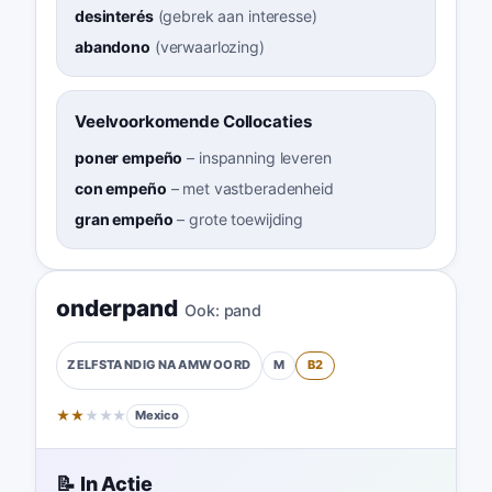
desinterés
(
gebrek aan interesse
)
abandono
(
verwaarlozing
)
Veelvoorkomende Collocaties
poner empeño
–
inspanning leveren
con empeño
–
met vastberadenheid
gran empeño
–
grote toewijding
onderpand
Ook:
pand
M
B2
ZELFSTANDIG NAAMWOORD
★
★
★
★
★
Mexico
📝 In Actie