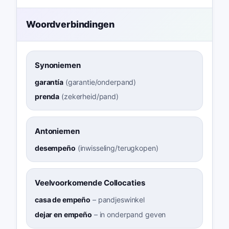
Woordverbindingen
Synoniemen
garantía
(
garantie/onderpand
)
prenda
(
zekerheid/pand
)
Antoniemen
desempeño
(
inwisseling/terugkopen
)
Veelvoorkomende Collocaties
casa de empeño
–
pandjeswinkel
dejar en empeño
–
in onderpand geven