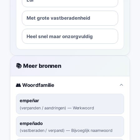
Met grote vastberadenheid
Heel snel maar onzorgvuldig
📚 Meer bronnen
👥 Woordfamilie
empeñar
(
verpanden / aandringen
)
—
Werkwoord
empeñado
(
vastberaden / verpand
)
—
Bijvoeglijk naamwoord