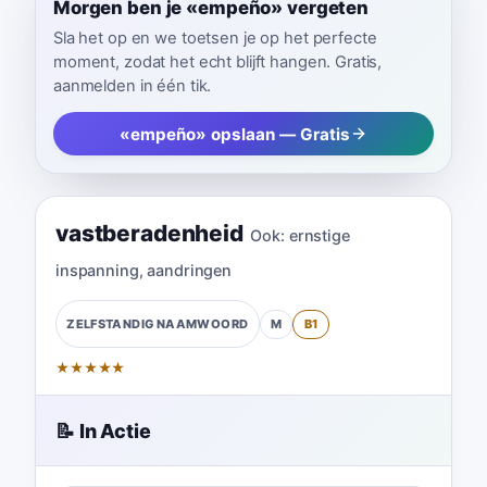
Morgen ben je «empeño» vergeten
Sla het op en we toetsen je op het perfecte
moment, zodat het echt blijft hangen. Gratis,
aanmelden in één tik.
«empeño» opslaan — Gratis
vastberadenheid
Ook:
ernstige
inspanning
,
aandringen
M
B1
ZELFSTANDIG NAAMWOORD
★
★
★
★
★
📝 In Actie