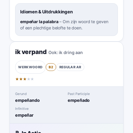
Idiomen & Uitdrukkingen
empeñar la palabra
–
Om zijn woord te geven
of een plechtige belofte te doen.
ik verpand
Ook:
ik dring aan
B2
REGULAR
AR
WERKWOORD
★
★
★
★
★
Gerund
Past Participle
empeñando
empeñado
Infinitive
empeñar