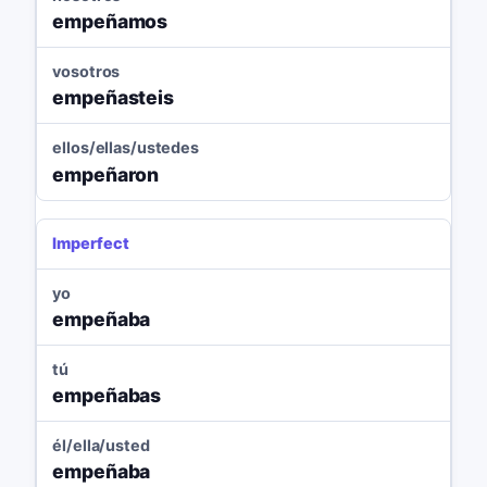
empeñamos
vosotros
empeñasteis
ellos/ellas/ustedes
empeñaron
Imperfect
yo
empeñaba
tú
empeñabas
él/ella/usted
empeñaba