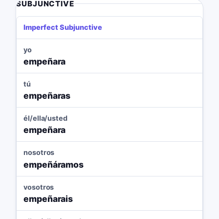
SUBJUNCTIVE
Imperfect Subjunctive
yo
empeñara
tú
empeñaras
él/ella/usted
empeñara
nosotros
empeñáramos
vosotros
empeñarais