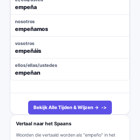
empeña
nosotros
empeñamos
vosotros
empeñáis
ellos/ellas/ustedes
empeñan
Bekijk Alle Tijden & Wijzen →
Vertaal naar het Spaans
Woorden die vertaald worden als "empeño" in het