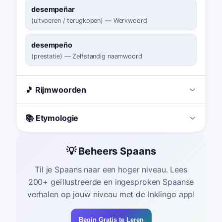
desempeñar
(
uitvoeren / terugkopen
)
—
Werkwoord
desempeño
(
prestatie
)
—
Zelfstandig naamwoord
🎵 Rijmwoorden
📚 Etymologie
💡 Beheers Spaans
Til je Spaans naar een hoger niveau. Lees
200+ geïllustreerde en ingesproken Spaanse
verhalen op jouw niveau met de Inklingo app!
Begin Gratis te Leren