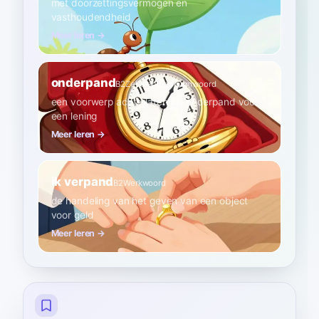
met doorzettingsvermogen en
vasthoudendheid
Meer leren →
onderpand
B2
Zelfstandig naamwoord
een voorwerp achterlaten als onderpand voor
een lening
Meer leren →
ik verpand
B2
Werkwoord
de handeling van het geven van een object
voor geld
Meer leren →