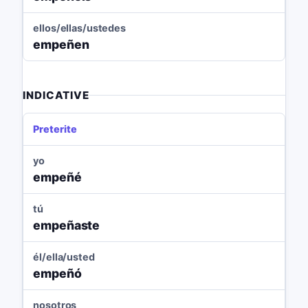
ellos/ellas/ustedes
empeñen
INDICATIVE
Preterite
yo
empeñé
tú
empeñaste
él/ella/usted
empeñó
nosotros