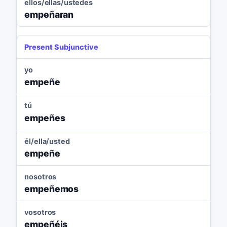
ellos/ellas/ustedes
empeñaran
Present Subjunctive
yo
empeñe
tú
empeñes
él/ella/usted
empeñe
nosotros
empeñemos
vosotros
empeñéis