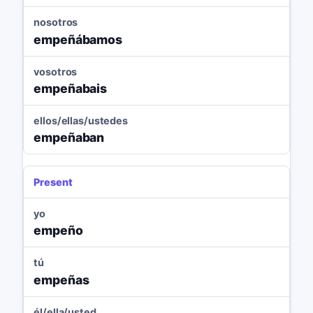
nosotros
empeñábamos
vosotros
empeñabais
ellos/ellas/ustedes
empeñaban
Present
yo
empeño
tú
empeñas
él/ella/usted