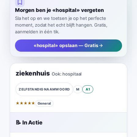
Morgen ben je «hospital» vergeten
Sla het op en we toetsen je op het perfecte
moment, zodat het echt blijft hangen. Gratis,
aanmelden in één tik.
«hospital» opslaan — Gratis
ziekenhuis
Ook:
hospitaal
M
A1
ZELFSTANDIG NAAMWOORD
★
★
★
★
★
General
📝 In Actie