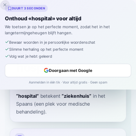
Inklingo
DUURT 3 SECONDEN
Onthoud «hospital» voor altijd
We toetsen je op het perfecte moment, zodat het in het
langetermijngeheugen blijft hangen.
Woordenboek
Bewaar woorden in je persoonlijke woordenschat
Slimme herhaling op het perfecte moment
Home
›
Spaans
›
Woordenboek
›
hospital
Volg wat je hebt geleerd
hospital
Doorgaan met Google
os-pee-TAL
ospiˈtal
Aanmelden in één tik · Voor altijd gratis · Geen spam
“
hospital
”
betekent
“
ziekenhuis
”
in het
Spaans
(een plek voor medische
behandeling).