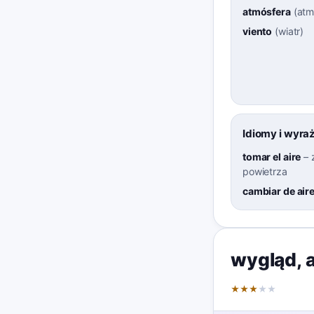
atmósfera
(
atm
viento
(
wiatr
)
Idiomy i wyra
tomar el aire
–
powietrza
cambiar de air
wygląd
,
★
★
★
★
★