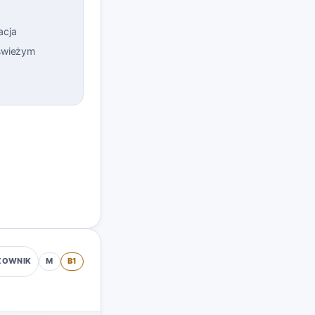
acja
 świeżym
M
B1
ZOWNIK