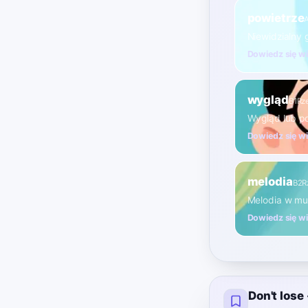
powietrze
Niewidzialny
Dowiedz się w
wygląd
B1
Rz
Wygląd lub p
Dowiedz się w
melodia
B2
R
Melodia w m
Dowiedz się w
Don't lose