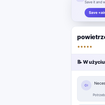
Save it and w
Save «ai
powietrz
★
★
★
★
★
📝 W użyciu
Neces
Potrzeb