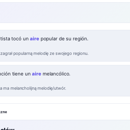
utista tocó un
aire
popular de su región.
z zagrał popularną melodię ze swojego regionu.
nción tiene un
aire
melancólico.
a ma melancholijną melodię/utwór.
czne