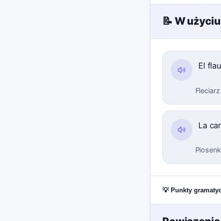
📝 W użyciu
El fla
Fleciar
La ca
Piosenk
💡 Punkty gramaty