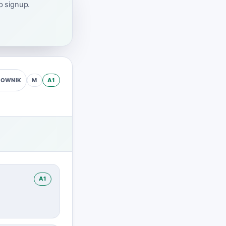
ap signup.
M
A1
ZOWNIK
A1