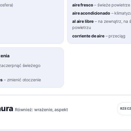
osfera
)
aire fresco
–
świeże powietrze
aire acondicionado
–
klimatyz
al aire libre
–
na zewnątrz, na
powietrzu
corriente de aire
–
przeciąg
żenia
zaczerpnąć świeżego
es
–
zmienić otoczenie
aura
RZEC
Również:
wrażenie
,
aspekt