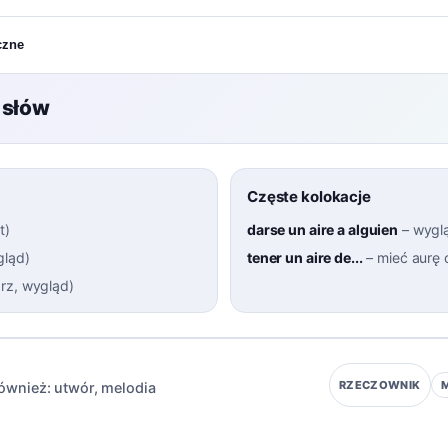
czne
 słów
Częste kolokacje
t
)
darse un aire a alguien
–
wyglą
gląd
)
tener un aire de...
–
mieć aurę 
rz, wygląd
)
RZECZOWNIK
ównież:
utwór
,
melodia