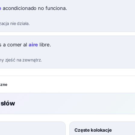
e
acondicionado no funciona.
acja nie działa.
 a comer al
aire
libre.
 zjeść na zewnątrz.
czne
 słów
Częste kolokacje