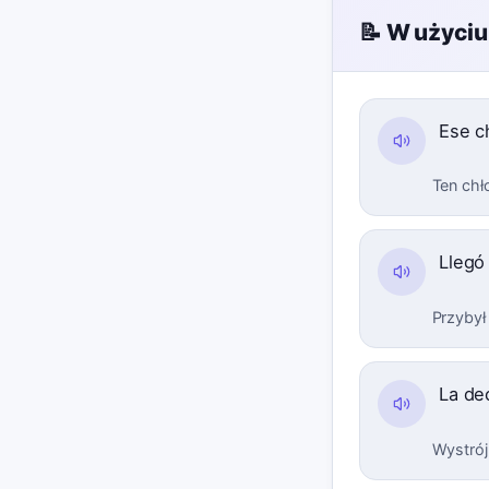
📝 W użyciu
Ese c
Ten chł
Llegó
Przybył
La de
Wystrój