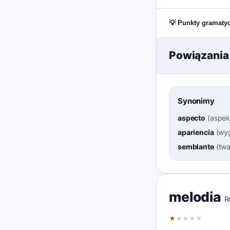
💡 Punkty gramaty
Powiązania
Synonimy
aspecto
(
aspek
apariencia
(
wy
semblante
(
twa
melodia
R
★
★
★
★
★