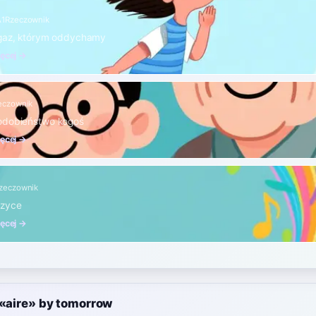
A1
Rzeczownik
 gaz, którym oddychamy
ięcej →
eczownik
odobieństwo kogoś
ięcej →
zeczownik
uzyce
ięcej →
 «aire» by tomorrow