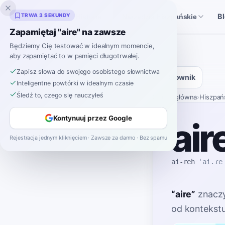
Inklingo
TRWA 3 SEKUNDY
B
Historie
Narzędzia hiszpańskie
Zapamiętaj "aire" na zawsze
Będziemy Cię testować w idealnym momencie,
aby zapamiętać to w pamięci długotrwałej.
Zapisz słowa do swojego osobistego słownictwa
Słownik
Inteligentne powtórki w idealnym czasie
Śledź to, czego się nauczyłeś
Strona główna
›
Hiszpań
Kontynuuj przez Google
air
Rejestracja jednym kliknięciem · Zawsze za darmo · Bez spamu
ai-reh
ˈai.ɾe
“
aire
”
znacz
od kontekstu