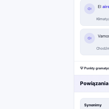
El
air
Klimatyz
Vamos
Chodźmy
💡 Punkty gramaty
Powiązania
Synonimy