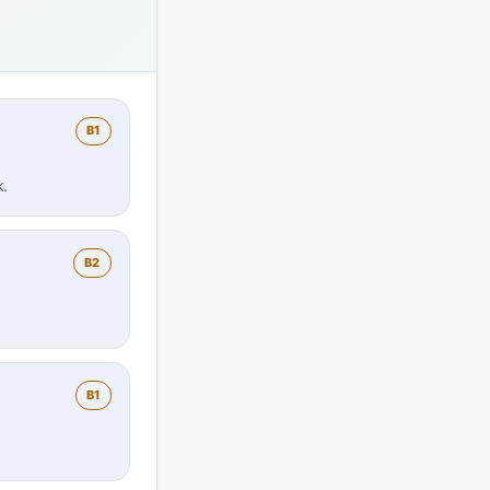
B1
k.
B2
B1