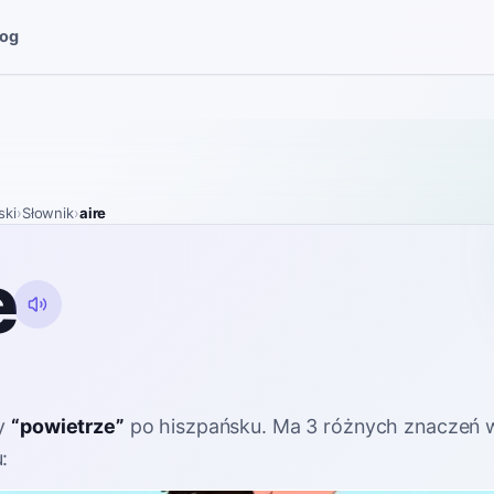
log
ski
›
Słownik
›
aire
e
y
“
powietrze
”
po hiszpańsku
. Ma 3 różnych znaczeń 
: