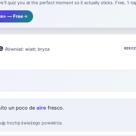
e'll quiz you at the perfect moment so it actually sticks. Free, 1-t
re» — Free
e
RZEC
Również:
wiatr
,
bryza
ito un poco de
aire
fresco.
uję trochę świeżego powietrza.