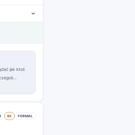
dać jak ktoś
czegoś...
M
B2
FORMAL