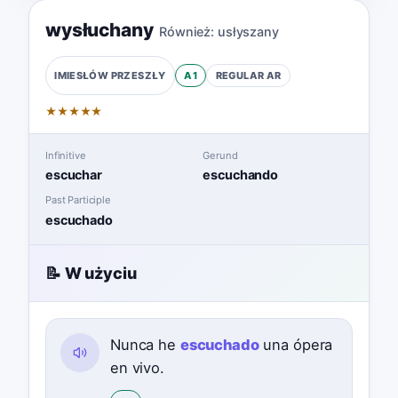
wysłuchany
Również:
usłyszany
A1
REGULAR
AR
IMIESŁÓW PRZESZŁY
★
★
★
★
★
Infinitive
Gerund
escuchar
escuchando
Past Participle
escuchado
📝 W użyciu
Nunca he
escuchado
una ópera
en vivo.