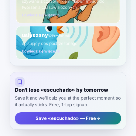
używane z czasownikiem 'haber' (mieć) do
tworzenia czasów złożonych
Dowiedz się więcej →
usłyszany
B2
Przymiotnik
opisujący coś postrzeżonego
Dowiedz się więcej →
Don't lose «escuchado» by tomorrow
Save it and we'll quiz you at the perfect moment so
it actually sticks. Free, 1-tap signup.
Save «escuchado» — Free