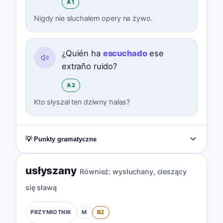
A1
Nigdy nie słuchałem opery na żywo.
¿Quién ha
escuchado
ese
extraño ruido?
A2
Kto słyszał ten dziwny hałas?
💡 Punkty gramatyczne
usłyszany
Również:
wysłuchany
,
cieszący
się sławą
M
B2
PRZYMIOTNIK