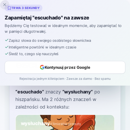
Inklingo
TRWA 3 SEKUNDY
Zapamiętaj "escuchado" na zawsze
Będziemy Cię testować w idealnym momencie, aby zapamiętać to
w pamięci długotrwałej.
Słownik
Zapisz słowa do swojego osobistego słownictwa
Inteligentne powtórki w idealnym czasie
Strona główna
›
Hiszpański
›
Słownik
›
escuchado
Śledź to, czego się nauczyłeś
escuchado
Kontynuuj przez Google
es-coo-CHAH-doh
es.kuˈtʃa.ðo
Rejestracja jednym kliknięciem · Zawsze za darmo · Bez spamu
“
escuchado
”
znaczy
“
wysłuchany
”
po
hiszpańsku
. Ma 2 różnych znaczeń w
zależności od kontekstu:
wysłuchany
A1
Imiesłów przeszły