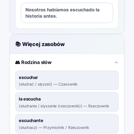
Nosotros habíamos escuchado la
historia antes.
📚 Więcej zasobów
👥 Rodzina słów
escuchar
(
słuchać / słyszeć
)
—
Czasownik
la escucha
(
słuchanie / słyszenie (rzeczownik)
)
—
Rzeczownik
escuchante
(
słuchacz
)
—
Przymiotnik / Rzeczownik