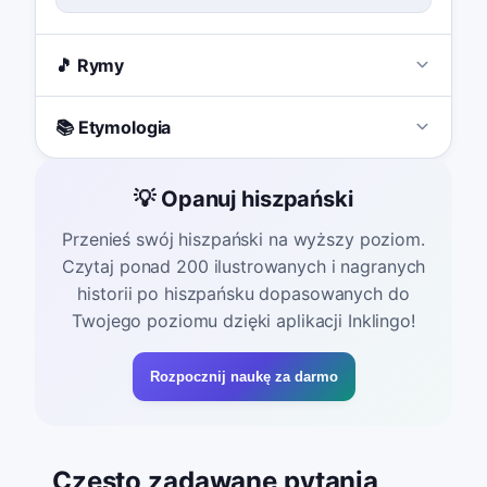
🎵 Rymy
📚 Etymologia
💡 Opanuj hiszpański
Przenieś swój hiszpański na wyższy poziom.
Czytaj ponad 200 ilustrowanych i nagranych
historii po hiszpańsku dopasowanych do
Twojego poziomu dzięki aplikacji Inklingo!
Rozpocznij naukę za darmo
Często zadawane pytania