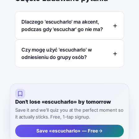
Dlaczego 'escucharlo' ma akcent,
podczas gdy 'escuchar' go nie ma?
Czy mogę użyć 'escucharlo' w
odniesieniu do grupy osób?
Don't lose «escucharlo» by tomorrow
Save it and we'll quiz you at the perfect moment so
it actually sticks. Free, 1-tap signup.
Save «escucharlo» — Free