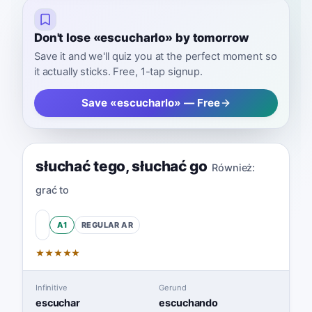
Don't lose «escucharlo» by tomorrow
Save it and we'll quiz you at the perfect moment so
it actually sticks. Free, 1-tap signup.
Save «escucharlo» — Free
słuchać tego
,
słuchać go
Również:
grać to
A1
REGULAR
AR
★
★
★
★
★
Infinitive
Gerund
escuchar
escuchando