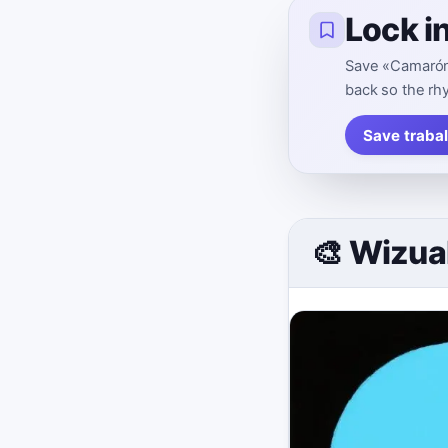
Lock i
Save «Camarón,
back so the rh
Save traba
🎨 Wizua