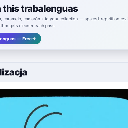
n this trabalenguas
 caramelo, camarón.» to your collection — spaced-repetition revie
ythm gets cleaner each pass.
lenguas — Free
lizacja