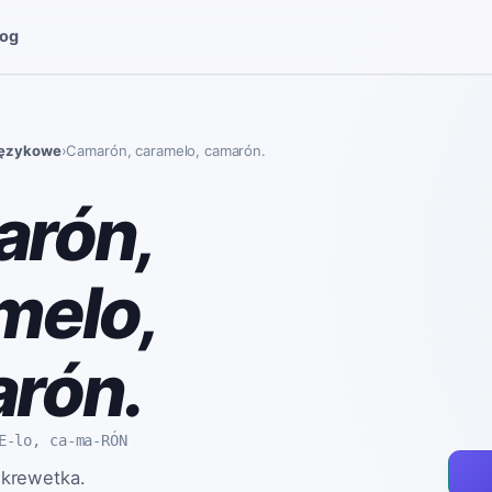
log
językowe
›
Camarón, caramelo, camarón.
rón,
melo,
rón.
E-lo, ca-ma-RÓN
 krewetka.