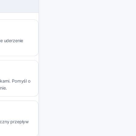
ie uderzenie
skami. Pomyśl o
nie.
iczny przepływ