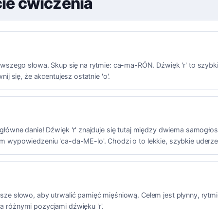
cie ćwiczenia
rwszego słowa. Skup się na rytmie: ca-ma-RÓN. Dźwięk 'r' to szybk
nij się, że akcentujesz ostatnie 'o'.
 główne danie! Dźwięk 'r' znajduje się tutaj między dwiema samogło
m wypowiedzeniu 'ca-da-ME-lo'. Chodzi o to lekkie, szybkie uderze
sze słowo, aby utrwalić pamięć mięśniową. Celem jest płynny, rytm
 różnymi pozycjami dźwięku 'r'.