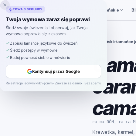
Inklingo
TRWA 3 SEKUNDY
B
Historie
Narzędzia hiszpańskie
Twoja wymowa zaraz się poprawi
Śledź swoje ćwiczenia i obserwuj, jak Twoja
wymowa poprawia się z czasem.
Hiszpański
›
Łamańce 
Zapisuj łamańce językowe do ćwiczeń
Śledź postępy w wymowie
Cama
Buduj pewność siebie w mówieniu
Kontynuuj przez Google
cara
Rejestracja jednym kliknięciem · Zawsze za darmo · Bez spamu
cama
ca-ma-RÓN, ca-ra-M
Krewetka, karmel,