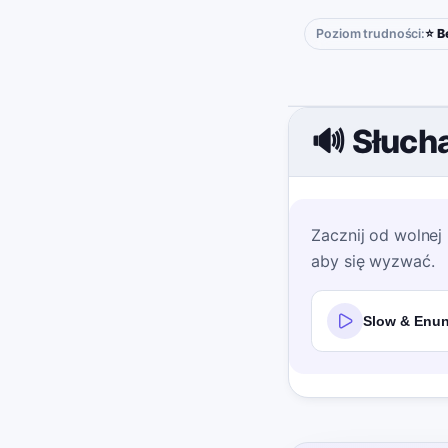
Poziom trudności:
⭐ B
🔊 Słucha
Zacznij od wolne
aby się wyzwać.
Slow & Enun