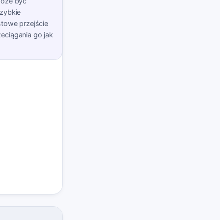
może być
szybkie
stowe przejście
eciągania go jak