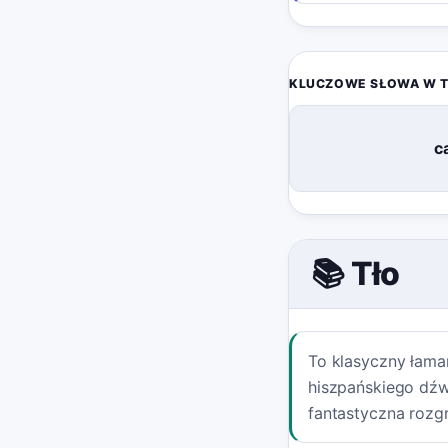
KLUCZOWE SŁOWA W 
c
📚 Tło
To klasyczny łaman
hiszpańskiego dźwi
fantastyczna rozg