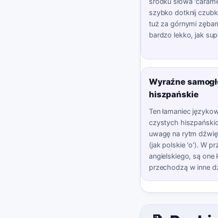
środku słowa 'caram
szybko dotknij czubk
tuż za górnymi zębam
bardzo lekko, jak supe
Wyraźne samogł
hiszpańskie
Ten łamaniec językow
czystych hiszpański
uwagę na rytm dźwięków
(jak polskie 'o'). W p
angielskiego, są one k
przechodzą w inne dź