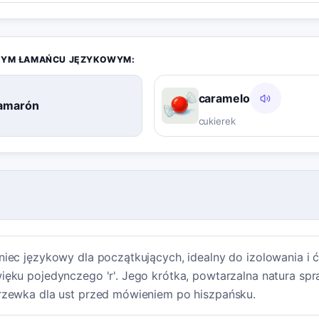
TYM ŁAMAŃCU JĘZYKOWYM:
caramelo
amarón
cukierek
iec językowy dla początkujących, idealny do izolowania i 
ęku pojedynczego 'r'. Jego krótka, powtarzalna natura spra
rzewka dla ust przed mówieniem po hiszpańsku.