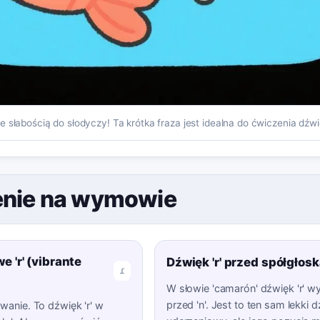
 słabością do słodyczy! Ta krótka fraza jest idealna do ćwiczenia dźwię
enie na wymowie
 'r' (vibrante
Dźwięk 'r' przed spółgłos
ɾ
W słowie 'camarón' dźwięk 'r' w
przed 'n'. Jest to ten sam lekki 
wanie. To dźwięk 'r' w