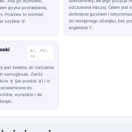
uderzeniowy, ale jego pozycja 
elo'. Aby go wymówić,
odczuwana inaczej. Celem jest 
iem języka podniebienia,
dotknięcie językiem i natychmia
i. Powinno to brzmieć
do następnego dźwięku, bez prz
r szybkie 'd'.
angielskie 'r'.
oski
a/, /e/,
/o
y jest świetny do ćwiczenia
ch samogłosek. Zwróć
 'a' (jak polskie 'a') i 'o'
rzeciwieństwie do
rótkie, wyraziste i nie
więki.