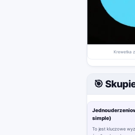
Krewetka ze
🎯 Skupi
Jednouderzeniowe
simple)
To jest kluczowe wyz