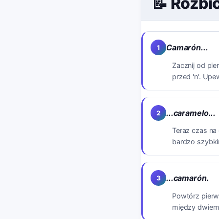
📝 Rozbi
Camarón...
1
Zacznij od pie
przed 'n'. Upew
...caramelo...
2
Teraz czas na
bardzo szybki
...camarón.
3
Powtórz pierw
między dwiema