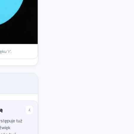
ku 'r'.
ką
ɾ
ystępuje tuż
dźwięk