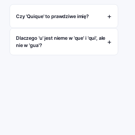
Czy 'Quique' to prawdziwe imię?
Dlaczego 'u' jest nieme w 'que' i 'qui', ale
nie w 'gua'?