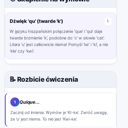
Dźwięk 'qu' (twarde 'k')
k
W języku hiszpańskim połączenie 'que' i 'qui' daje
twarde brzmienie 'k', podobne do 'c' w słowie 'cat'.
Litera 'u' jest całkowicie niema! Pomyśl 'ke' i 'ki', a nie
'kłe' czy 'kwi'.
📝 Rozbicie ćwiczenia
Quique...
1
Zacznij od imienia. Wymów je 'KI-ke'. Zwróć uwagę,
że 'u' jest nieme. To nie jest 'Kwi-ke'.