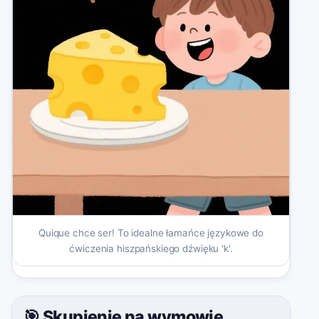
Quique chce ser! To idealne łamańce językowe do
ćwiczenia hiszpańskiego dźwięku 'k'.
🎯 Skupienie na wymowie