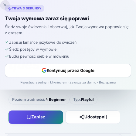
Inklingo
TRWA 3 SEKUNDY
Twoja wymowa zaraz się poprawi
Śledź swoje ćwiczenia i obserwuj, jak Twoja wymowa poprawia się
z czasem.
Hiszpański
›
Łamańce językowe
›
Quique quiere queso.
Zapisuj łamańce językowe do ćwiczeń
Quique quiere
Śledź postępy w wymowie
Buduj pewność siebie w mówieniu
queso.
Kontynuuj przez Google
KI-ke KIE-re KE-so
Rejestracja jednym kliknięciem · Zawsze za darmo · Bez spamu
Quique chce ser.
Poziom trudności:
⭐ Beginner
Typ:
Playful
Zapisz
Udostępnij