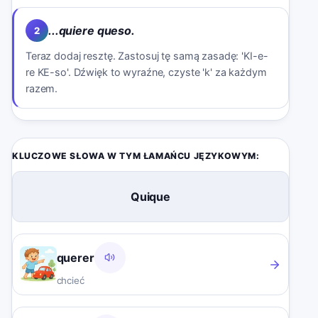
...quiere queso.
2
Teraz dodaj resztę. Zastosuj tę samą zasadę: 'KI-e-
re KE-so'. Dźwięk to wyraźne, czyste 'k' za każdym
razem.
KLUCZOWE SŁOWA W TYM ŁAMAŃCU JĘZYKOWYM:
Quique
querer
chcieć