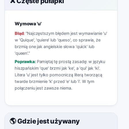
❌ Częste pułapki
Wymowa 'u'
Błąd:
“
Najczęstszym błędem jest wymawianie 'u'
w 'Quique', 'quiere' lub 'queso', co sprawia, że
brzmią one jak angielskie słowa 'quick' lub
'queen'.
”
Poprawka:
Pamiętaj tę prostą zasadę: w języku
hiszpańskim 'que' brzmi jak 'ke', a 'qui' jak 'ki'.
Litera 'u' jest tylko pomocniczą literą tworzącą
twarde brzmienie 'k' przed 'e' lub 'i'. W tym
połączeniu jest zawsze niema.
🌎 Gdzie jest używany