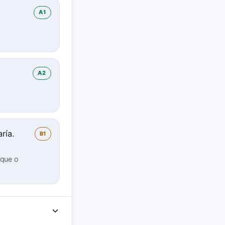
A1
A2
ría.
B1
 que o