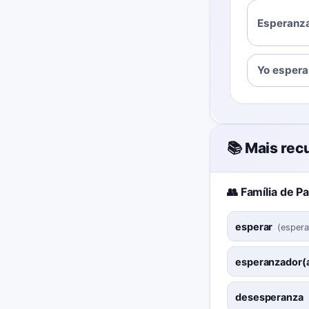
Esperanza 
Yo espera
📚 Mais rec
👥 Família de P
esperar
(
espera
esperanzador(
desesperanza