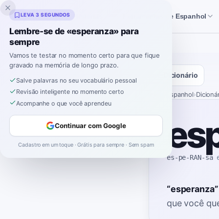
Inklingo
LEVA 3 SEGUNDOS
Histórias
Ferramentas de Espanhol
Lembre-se de «esperanza» para
sempre
Vamos te testar no momento certo para que fique
gravado na memória de longo prazo.
Dicionário
Salve palavras no seu vocabulário pessoal
Revisão inteligente no momento certo
Início
›
Espanhol
›
Dicioná
Acompanhe o que você aprendeu
es
Continuar com Google
Cadastro em um toque · Grátis para sempre · Sem spam
es-pe-RAN-sa
“
esperanza
”
que você que