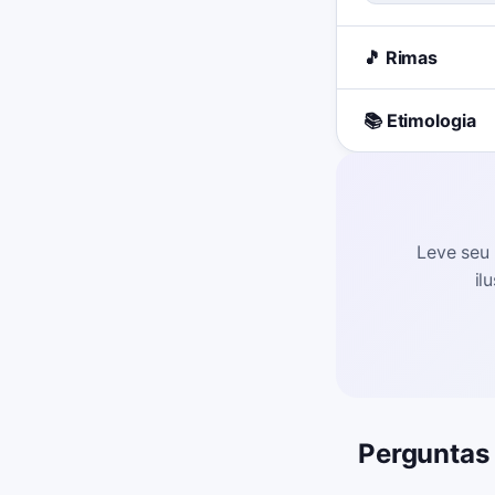
🎵 Rimas
📚 Etimologia
Leve seu 
il
Perguntas