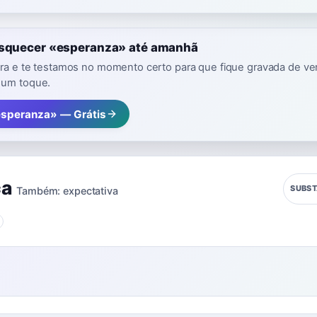
esquecer «esperanza» até amanhã
vra e te testamos no momento certo para que fique gravada de ver
 um toque.
esperanza» — Grátis
ça
SUBS
Também:
expectativa