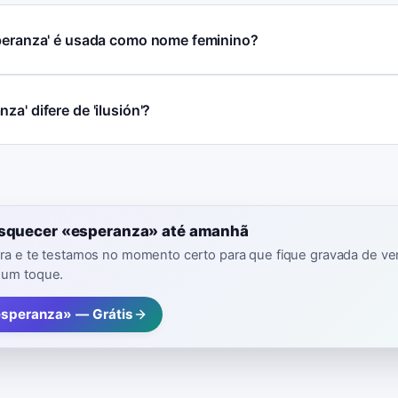
speranza' é usada como nome feminino?
za' difere de 'ilusión'?
esquecer «esperanza» até amanhã
vra e te testamos no momento certo para que fique gravada de ver
 um toque.
esperanza» — Grátis