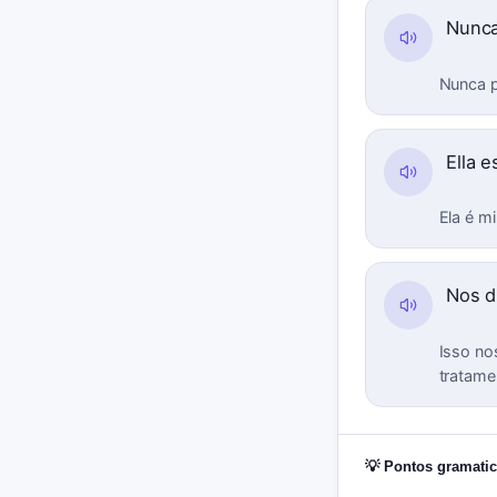
Nunca
Nunca p
Ella 
Ela é m
Nos d
Isso no
tratame
💡 Pontos gramatic