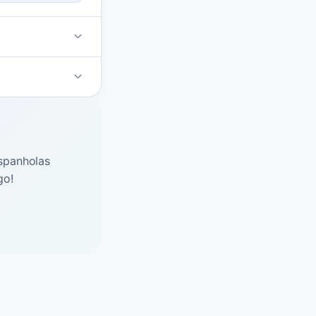
espanholas
go!