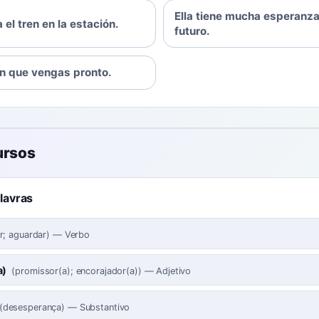
Ella tiene mucha esperanza
el tren en la estación.
futuro.
n que vengas pronto.
ursos
alavras
r; aguardar
)
—
Verbo
a)
(
promissor(a); encorajador(a)
)
—
Adjetivo
(
desesperança
)
—
Substantivo