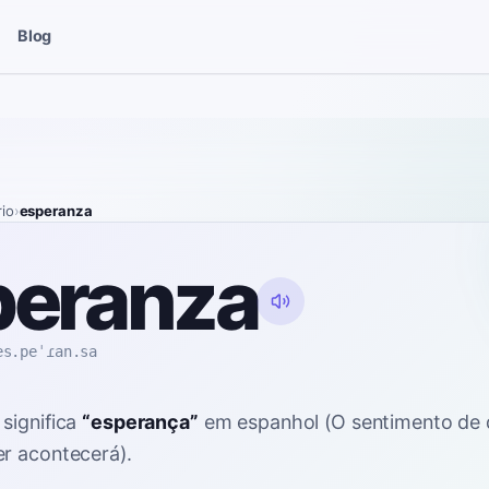
Blog
rio
›
esperanza
peranza
es.peˈɾan.sa
significa
“
esperança
”
em espanhol
(O sentimento de 
r acontecerá).