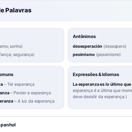
e Palavras
Antônimos
asmo; sonho
)
desesperación
(
desespero
)
fiança; segurança
)
pesimismo
(
pessimismo
)
Comuns
Expressões & Idiomas
za
–
Ter esperança
La esperanza es lo último que 
esperança é a última que morr
ranza
–
Perder a esperança
deve desistir da esperança.)
peranza
–
A luz da esperança
spanhol