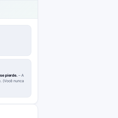
se pierde.
–
A
e. (Você nunca