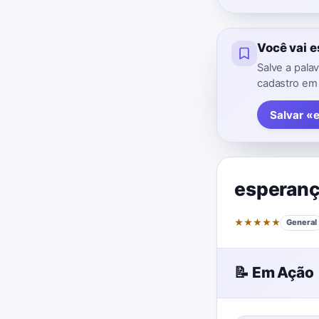
Você vai 
Salve a pala
cadastro em
Salvar «
esperan
★
★
★
★
★
General
📝 Em Ação