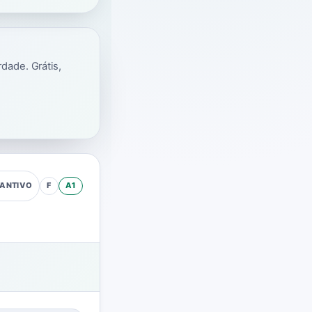
dade. Grátis,
F
A1
TANTIVO