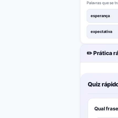
Palavras que se 
esperança
expectativa
✏️ Prática r
Quiz rápid
Qual fras