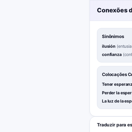
Conexões d
Sinônimos
ilusión
(
entusi
confianza
(
con
Colocações 
Tener esperan
Perder la espe
La luz de la es
Traduzir para e