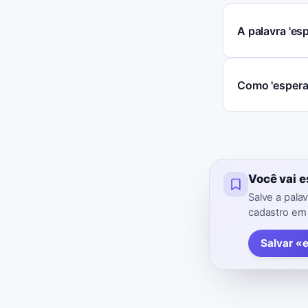
A palavra 'e
Como 'esperan
Você vai 
Salve a pala
cadastro em
Salvar «