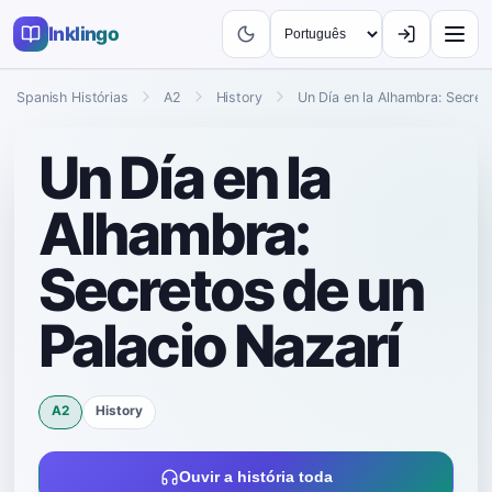
Inklingo
Spanish Histórias
A2
History
Un Día en la Alhambra: Secret
Un Día en la
Alhambra:
Secretos de un
Palacio Nazarí
A2
History
Ouvir a história toda