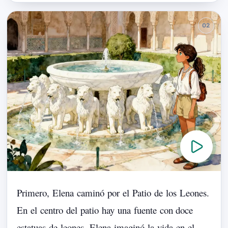
Primero,
Elena
caminó
por
el
Patio
de
los
Leones.
En
el
centro
del
patio
hay
una
fuente
con
doce
estatuas
de
leones.
Elena
imaginó
la
vida
en
el