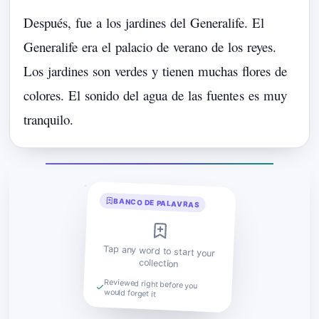
Después,
fue
a
los
jardines
del
Generalife.
El
Generalife
era
el
palacio
de
verano
de
los
reyes.
Los
jardines
son
verdes
y
tienen
muchas
flores
de
colores.
El
sonido
del
agua
de
las
fuente
s
es
muy
tranquilo.
BANCO DE PALAVRAS
Tap any word to start your
collection
Reviewed right before you
would forget it