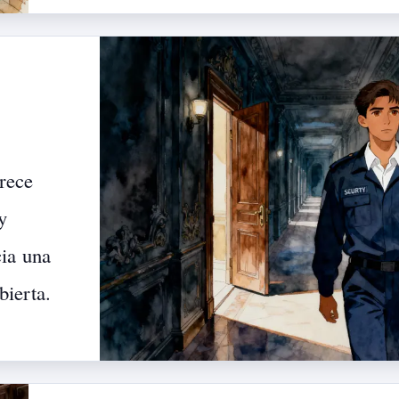
rece
y
ia
una
bierta.