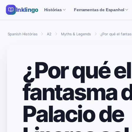
Inklingo
Histórias
Ferramentas de Espanhol
Spanish Histórias
A2
Myths & Legends
¿Por qué el fanta
¿Por qué el
fantasma d
Palacio de