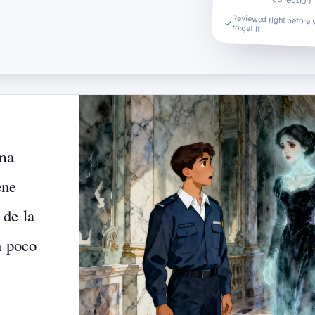
Reviewed right before 
forget it
ma
ene
de
la
n
poco