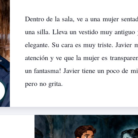
Dentro
de
la
sala,
ve
a
una
mujer
senta
una
silla.
Lleva
un
vestido
muy
antiguo
elegante.
Su
cara
es
muy
triste.
Javier
m
atención
y
ve
que
la
mujer
es
transparen
un
fantasma!
Javier
tiene
un
poco
de
mi
pero
no
grita.