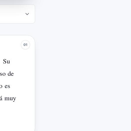
.
Su
so
de
o
es
á
muy