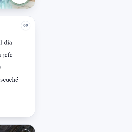
l
día
u
jefe
e
escuché