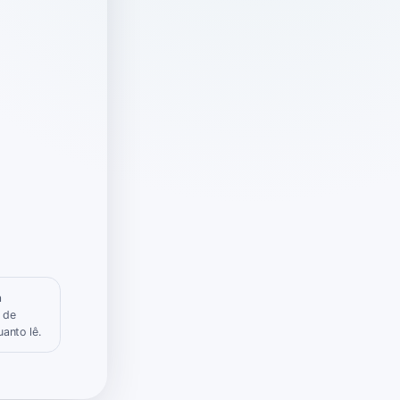
a
 de
anto lê.