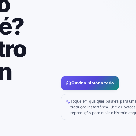
o
fé?
tro
n
Ouvir a história toda
Toque em qualquer palavra para um
tradução instantânea. Use os botões
reprodução para ouvir a história enqu