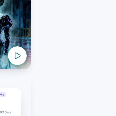
RAS
art your