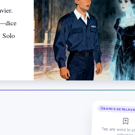
avier.
—
dice
.
Solo
BANCO DE PALAV
Tap any word to st
collection