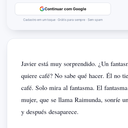
Continuar com Google
Cadastro em um toque · Grátis para sempre · Sem spam
Javier
está
muy
sorprendido.
¿Un
fantas
quiere
café?
No
sabe
qué
hacer.
Él
no
ti
café.
Solo
mira
al
fantasma.
El
fantasma
mujer,
que
se
llama
Raimunda,
sonríe
u
y
después
desaparece.