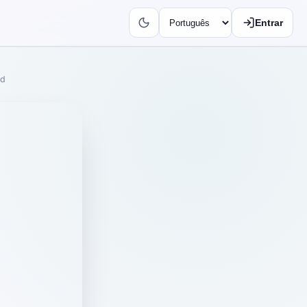
Entrar
id