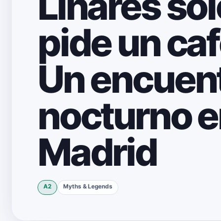
Linares sol
pide un ca
Un encuen
nocturno e
Madrid
A2
Myths & Legends