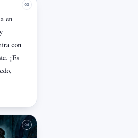
da
en
y
ira
con
te.
¡Es
edo,