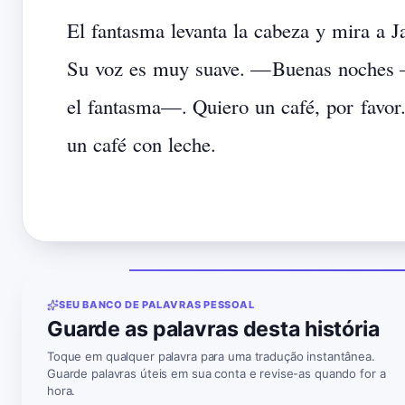
El
fantasma
levanta
la
cabeza
y
mira
a
J
Su
voz
es
muy
suave.
—
Buenas
noches
el
fantasma
—.
Quiero
un
café,
por
favor
un
café
con
leche.
SEU BANCO DE PALAVRAS PESSOAL
Guarde as palavras desta história
Toque em qualquer palavra para uma tradução instantânea.
Guarde palavras úteis em sua conta e revise-as quando for a
hora.