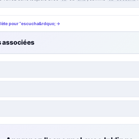
plète pour
“
escucha
&rdquo; →
s associées