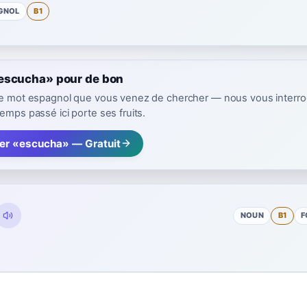
GNOL
B1
escucha» pour de bon
 le mot espagnol que vous venez de chercher — nous vous interr
emps passé ici porte ses fruits.
rer «escucha» — Gratuit
NOUN
B1
F