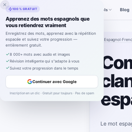
Inklingo
100 % GRATUIT
Blog
Histoires
Outils espagnols
Apprenez des mots espagnols que
vous retiendrez vraiment
Enregistrez des mots, apprenez avec la répétition
espacée et suivez votre progression —
Accueil
›
Espagnol
›
Fren
entièrement gratuit.
Com
8 000+ mots avec audio et images
Révision intelligente qui s''adapte à vous
Suivez votre progression dans le temps
cla
Continuer avec Google
esp
Inscription en un clic · Gratuit pour toujours · Pas de spam
Le mot espa