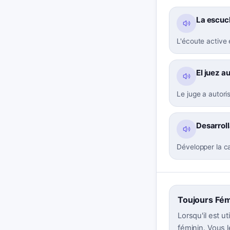
La escuch
L'écoute active
El juez a
Le juge a autori
Desarroll
Développer la ca
Toujours Fém
Lorsqu'il est u
féminin. Vous 