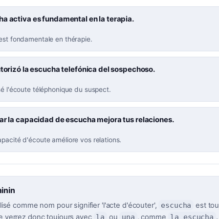
a activa es fundamental en la terapia.
 est fondamentale en thérapie.
utorizó la escucha telefónica del sospechoso.
sé l'écoute téléphonique du suspect.
ar la capacidad de escucha mejora tus relaciones.
pacité d'écoute améliore vos relations.
inin
tilisé comme nom pour signifier 'l'acte d'écouter',
escucha
est tou
le verrez donc toujours avec
la
ou
una
, comme
la escucha
.