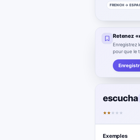
FRENCH
→ ESPA
Retenez «
Enregistrez
pour que le t
Enregist
escucha
★
★
★
★
★
Exemples