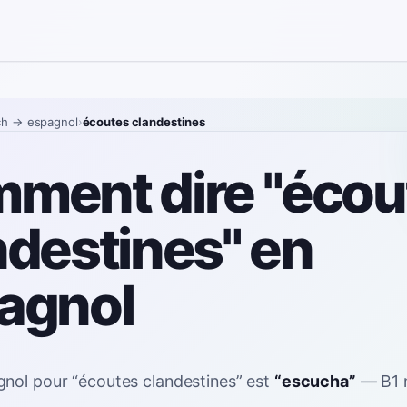
ch
→ espagnol
›
écoutes clandestines
ment dire "écou
ndestines" en
agnol
gnol pour
“
écoutes clandestines
”
est
“
escucha
”
—
B1