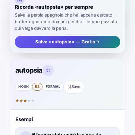
Ricorda «autopsia» per sempre
Salva la parola spagnola che hai appena cercato —
ti interrogheremo domani perché il tempo passato
qui valga davvero la pena.
Salva «autopsia» — Gratis
autopsia
NOUN
B2
FORMAL
Save
★
★
★
★
★
Esempi
El forense determinó la causa de