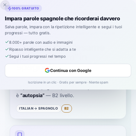
Inklingo
100% GRATUITO
Impara parole spagnole che ricorderai davvero
Salva parole, impara con la ripetizione intelligente e segui i tuoi
progressi — tutto gratis.
Home
›
Spagnolo
›
Italian
→ spagnolo
›
esame post-mortem
8.000+ parole con audio e immagini
Come si dice "esame
Ripasso intelligente che si adatta a te
post-mortem" in
Segui i tuoi progressi nel tempo
spagnolo
Continua con Google
Iscrizione in un clic · Gratis per sempre · Niente spam
La parola spagnola per
“
esame post-mortem
”
è
“
autopsia
”
—
B2
livello
.
ITALIAN
→ SPAGNOLO
B2