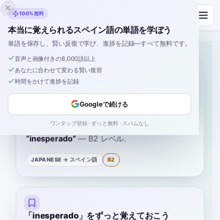
Inklingo
100%無料
本当に覚えられるスペイン語の単語を学ぼう
単語を保存し、賢い反復で学び、進捗を記録—すべて無料です。
ホーム
›
スペイン語
›
Japanese
→ スペイン語
›
予期せぬこと
音声と画像付きの8,000語以上
あなたに合わせて変わる賢い復習
「予期せぬこと」のスペ
時間をかけて進捗を記録
イン語
Googleで続ける
ワンタップ登録 · ずっと無料 · スパムなし
のスペイン語は
“
予期せぬこと
”
です
“
inesperado
”
—
B2
レベル
.
JAPANESE
→ スペイン語
B2
「inesperado」をずっと覚えておこう