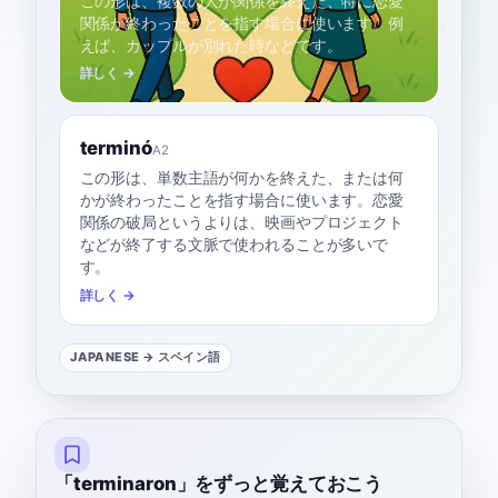
この形は、複数の人が関係を終えた、特に恋愛
関係が終わったことを指す場合に使います。例
えば、カップルが別れた時などです。
詳しく →
terminó
A2
この形は、単数主語が何かを終えた、または何
かが終わったことを指す場合に使います。恋愛
関係の破局というよりは、映画やプロジェクト
などが終了する文脈で使われることが多いで
す。
詳しく →
JAPANESE
→ スペイン語
「terminaron」をずっと覚えておこう