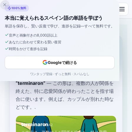
Inklingo
100%無料
本当に覚えられるスペイン語の単語を学ぼう
単語を保存し、賢い反復で学び、進捗を記録—すべて無料です。
ホーム
›
スペイン語
›
Japanese
→ スペイン語
›
破局した
音声と画像付きの8,000語以上
あなたに合わせて変わる賢い復習
「破局した」のスペイン
時間をかけて進捗を記録
語
Googleで続ける
ワンタップ登録 · ずっと無料 · スパムなし
の最も一般的なスペイン語は
“
破局した
”
です
“
terminaron
”
—
この形は、複数の人が関係を
終えた、特に恋愛関係が終わったことを指す場
合に使います。例えば、カップルが別れた時な
どです。
.
terminaron
A2