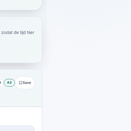
odat de tijd hier
B
A2
Save