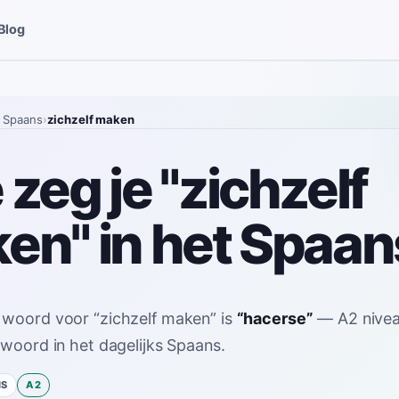
Blog
 Spaans
›
zichzelf maken
zeg je "zichzelf
en" in het Spaan
 woord voor
“
zichzelf maken
”
is
“
hacerse
”
—
A2
nive
 woord in het dagelijks Spaans.
NS
A2