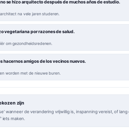
no se hizo arquitecto después de muchos años de estudio.
architect na vele jaren studeren.
izo vegetariana por razones de salud.
riër om gezondheidsredenen.
 hacernos amigos de los vecinos nuevos.
den worden met de nieuwe buren.
ekozen zijn
e' wanneer de verandering vrijwillig is, inspanning vereist, of lan
f' iets maken.