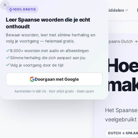
Inklingo
100% GRATIS
Verhalen
Spaanse hulpmiddelen
Leer Spaanse woorden die je echt
onthoudt
Bewaar woorden, leer met slimme herhaling en
volg je voortgang — helemaal gratis.
Home
›
Spaans
›
Dutch
→
8.000+ woorden met audio en afbeeldingen
Hoe 
Slimme herhaling die zich aanpast aan jou
Volg je voortgang door de tijd
mak
Doorgaan met Google
Aanmelden in één tik · Voor altijd gratis · Geen spam
Het Spaanse
veelgebruikt
DUTCH
→ SPAA