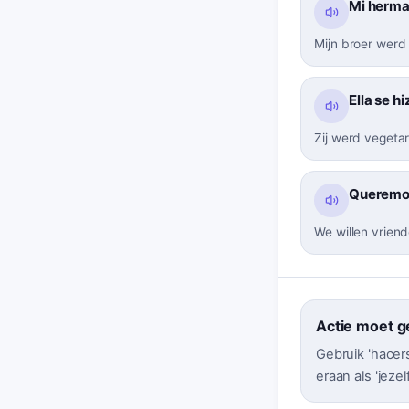
Mi herma
Mijn broer werd 
Ella se h
Zij werd vegeta
Queremos
We willen vrien
Actie moet g
Gebruik 'hacers
eraan als 'jezel