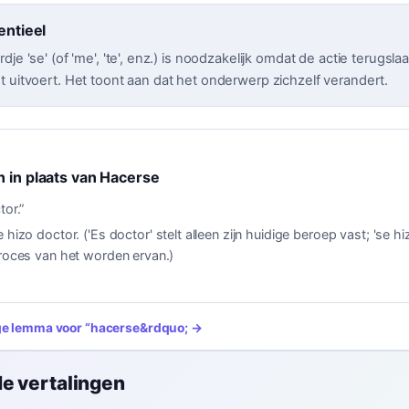
entieel
dje 'se' (of 'me', 'te', enz.) is noodzakelijk omdat de actie terugsla
t uitvoert. Het toont aan dat het onderwerp zichzelf verandert.
n in plaats van Hacerse
tor.
”
e hizo doctor. ('Es doctor' stelt alleen zijn huidige beroep vast; 'se h
proces van het worden ervan.)
ige lemma voor
“
hacerse
&rdquo; →
e vertalingen