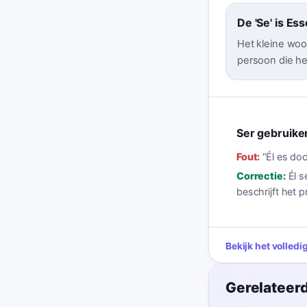
De 'Se' is Ess
Het kleine woor
persoon die he
Ser gebruike
Fout:
“
Él es doc
Correctie:
Él s
beschrijft het 
Bekijk het volled
Gerelateerd