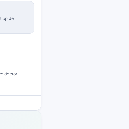
at op de
izo doctor'