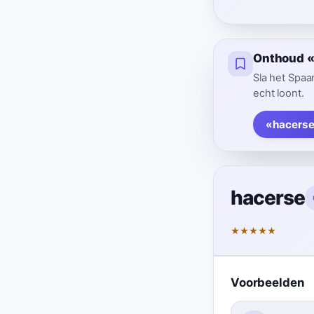
Onthoud «h
Sla het Spaa
echt loont.
«hacerse
hacerse
★
★
★
★
★
Voorbeelden