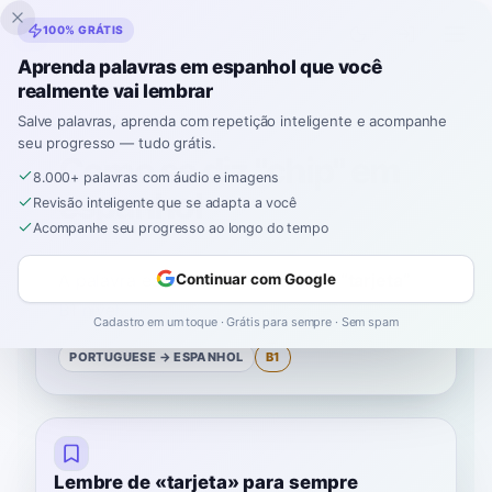
Inklingo
100% GRÁTIS
Aprenda palavras em espanhol que você
realmente vai lembrar
Início
›
Espanhol
›
Portuguese
→ espanhol
›
chip
Salve palavras, aprenda com repetição inteligente e acompanhe
seu progresso — tudo grátis.
Como se diz "chip" em
8.000+ palavras com áudio e imagens
espanhol
Revisão inteligente que se adapta a você
Acompanhe seu progresso ao longo do tempo
A palavra espanhola para
“
chip
”
é
“
tarjeta
”
—
Continuar com Google
B1
nível
.
Cadastro em um toque · Grátis para sempre · Sem spam
PORTUGUESE
→ ESPANHOL
B1
Lembre de «tarjeta» para sempre