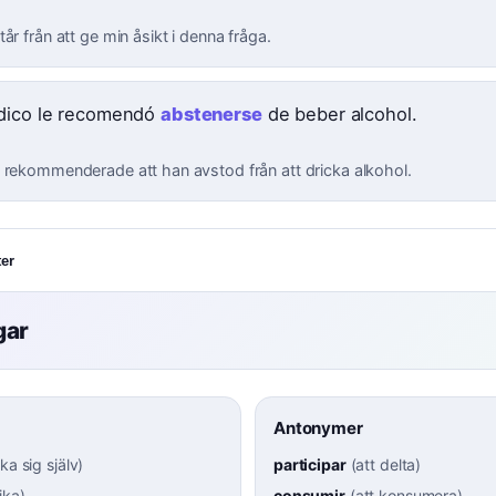
år från att ge min åsikt i denna fråga.
dico le recomendó
abstenerse
de beber alcohol.
 rekommenderade att han avstod från att dricka alkohol.
er
gar
Antonymer
ka sig själv
)
participar
(
att delta
)
ika
)
consumir
(
att konsumera
)