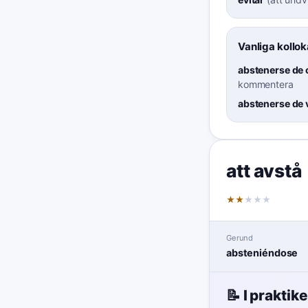
Vanliga kollok
abstenerse de
kommentera
abstenerse de 
att avstå
★
★
★
★
★
Gerund
absteniéndose
📝 I praktik