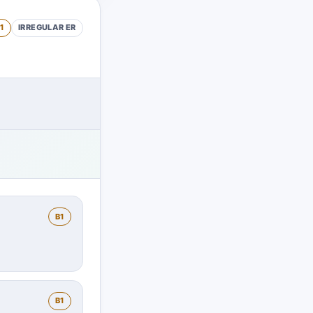
1
IRREGULAR
ER
B1
B1