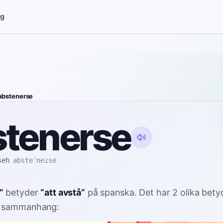
gg
abstenerse
stenerse
seh
absteˈneɾse
”
betyder
“
att avstå
”
på spanska
. Det har 2 olika bety
å sammanhang: