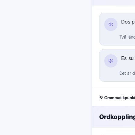
Dos p
Två län
Es su
Det är d
💡 Grammatikpunkt
Ordkopplin