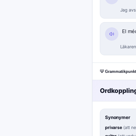
Jag avst
El mé
Läkaren
💡 Grammatikpunkt
Ordkopplin
Synonymer
privarse
(
att ne
evitar
(
att undv