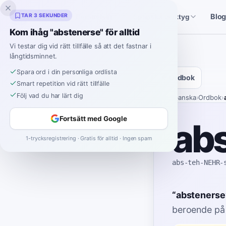
Inklingo
TAR 3 SEKUNDER
Blo
Berättelser
Spanska verktyg
Kom ihåg "abstenerse" för alltid
Vi testar dig vid rätt tillfälle så att det fastnar i
långtidsminnet.
Spara ord i din personliga ordlista
Ordbok
Smart repetition vid rätt tillfälle
Följ vad du har lärt dig
Hem
›
Spanska
›
Ordbok
›
Fortsätt med Google
ab
1-trycksregistrering · Gratis för alltid · Ingen spam
abs-teh-NEHR-
“
abstenerse
beroende p