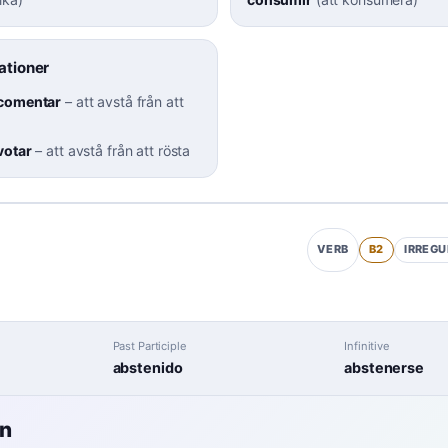
ationer
 comentar
–
att avstå från att
votar
–
att avstå från att rösta
B2
IRREGU
VERB
Past Participle
Infinitive
abstenido
abstenerse
en