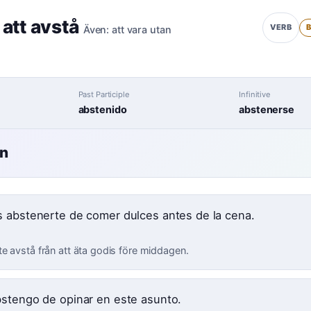
,
att avstå
B
VERB
Även:
att vara utan
Past Participle
Infinitive
abstenido
abstenerse
en
 abstenerte de comer dulces antes de la cena.
e avstå från att äta godis före middagen.
stengo de opinar en este asunto.