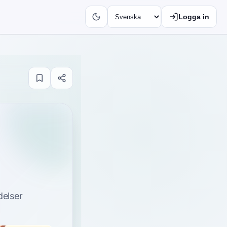
Logga in
delser