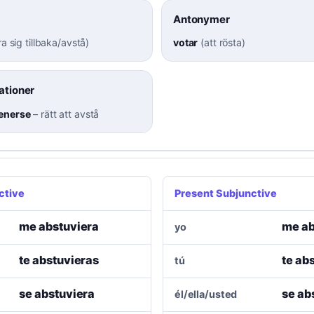
Antonymer
ra sig tillbaka/avstå
)
votar
(
att rösta
)
ationer
enerse
–
rätt att avstå
ctive
Present Subjunctive
me abstuviera
me a
yo
te abstuvieras
te ab
tú
se abstuviera
se ab
él/ella/usted