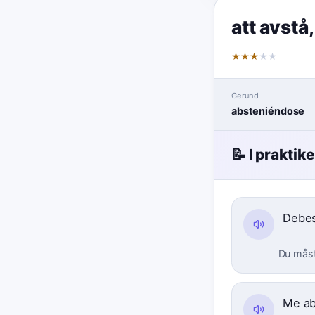
att avstå
★
★
★
★
★
Gerund
absteniéndose
📝 I praktik
Debes
Du måst
Me ab