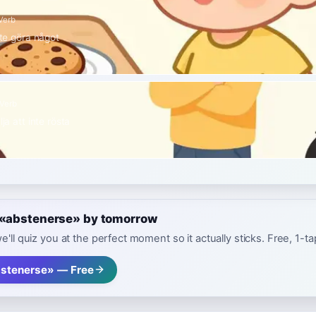
Verb
inte göra något
Verb
lja att inte rösta
e «abstenerse» by tomorrow
e'll quiz you at the perfect moment so it actually sticks. Free, 1-t
stenerse» — Free