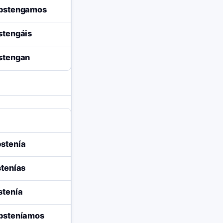
abstengamos
stengáis
stengan
stenía
stenías
stenía
bsteníamos