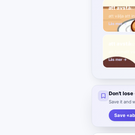
att avstå
B1
att välja att 
Läs mer →
att avstå
B2
att formellt vä
Läs mer →
Don't los
Save it and w
Save «ab