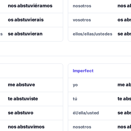
nos abstuviéramos
nos 
nosotros
os abstuvierais
os ab
vosotros
se abstuvieran
se ab
es
ellos/ellas/ustedes
Imperfect
me abstuve
me ab
yo
te abstuviste
te ab
tú
se abstuvo
se ab
él/ella/usted
nos abstuvimos
nos a
nosotros