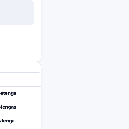
bstenga
stengas
stenga