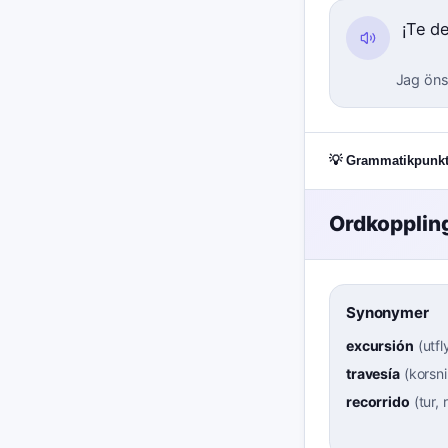
¡Te d
Jag önsk
💡 Grammatikpunkt
Ordkopplin
Synonymer
excursión
(
utfl
travesía
(
korsni
recorrido
(
tur, 