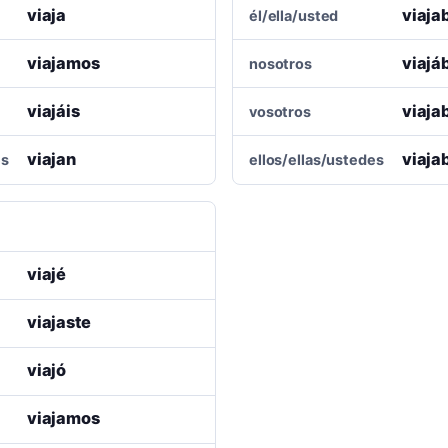
viaja
viaja
él/ella/usted
viajamos
viaj
nosotros
viajáis
viaja
vosotros
viajan
viaja
es
ellos/ellas/ustedes
viajé
viajaste
viajó
viajamos