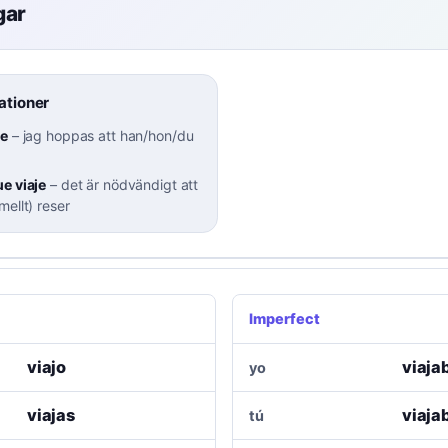
gar
ationer
je
–
jag hoppas att han/hon/du
e viaje
–
det är nödvändigt att
ellt) reser
Imperfect
viajo
viaja
yo
viajas
viaja
tú