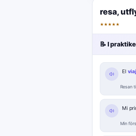
resa
,
utfl
★
★
★
★
★
📝 I praktik
El
via
Resan ti
Mi pr
Min förs