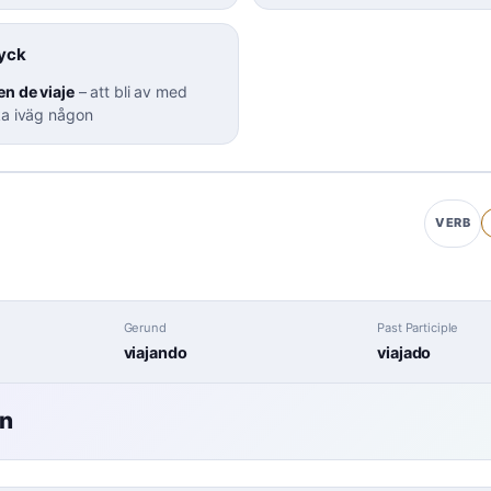
ryck
n de viaje
–
att bli av med
ka iväg någon
VERB
Gerund
Past Participle
viajando
viajado
en