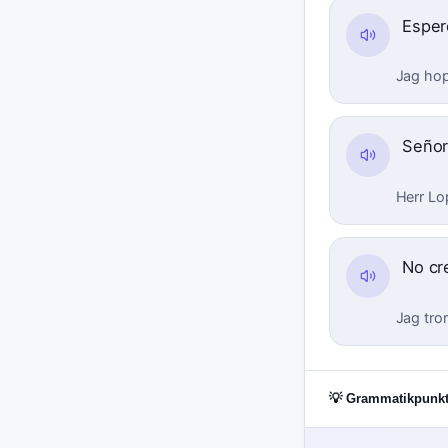
Esper
Jag hopp
Señor
Herr Lop
No cr
Jag tror
💡 Grammatikpunkt