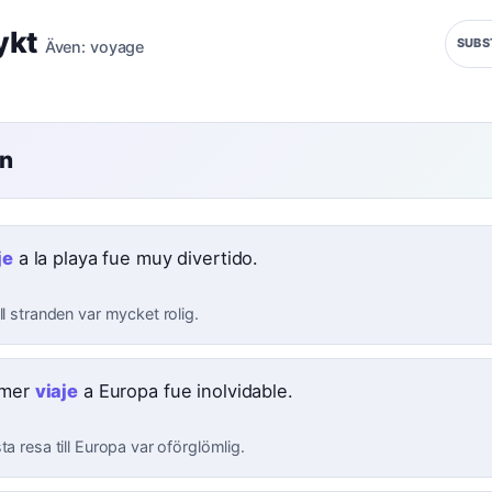
ykt
SUBS
Även:
voyage
en
je
a la playa fue muy divertido.
ll stranden var mycket rolig.
imer
viaje
a Europa fue inolvidable.
ta resa till Europa var oförglömlig.