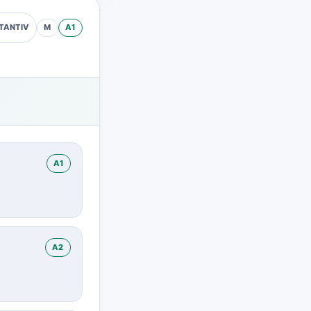
M
A1
TANTIV
A1
A2