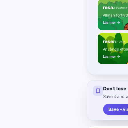
resa
A1
Substa
Allmän förflytt
Läs mer →
reser
B1
Verb
Används efter 
Läs mer →
Don't lose
Save it and w
Save «vi