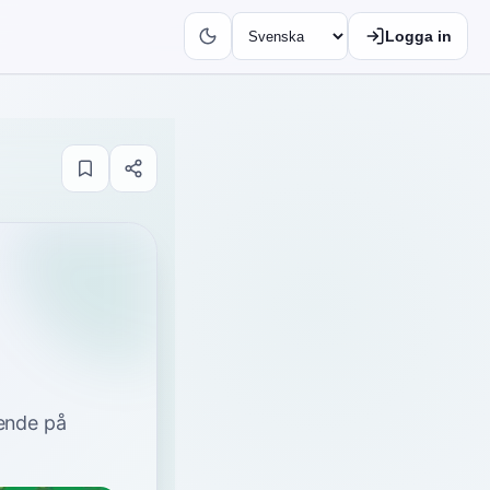
Logga in
oende på