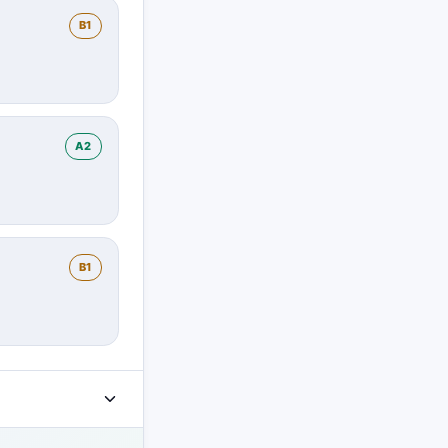
B1
A2
B1