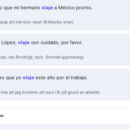
o que mi hermano
viaje
a México pronto.
as att min bror reser till Mexiko snart.
 López,
viaje
con cuidado, por favor.
ez, res försiktigt, tack. (formell uppmaning)
eo que yo
viaje
este año por el trabajo.
 inte att jag kommer att resa i år på grund av arbetet.
er