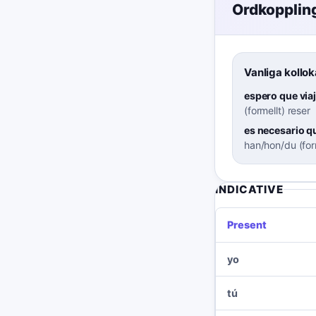
Ordkopplin
Vanliga kollok
espero que via
(formellt) reser
es necesario qu
han/hon/du (form
INDICATIVE
Present
yo
tú