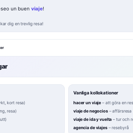
eseo un buen
viaje
!
ar dig en trevlig resa!
er
gar
Vanliga kollokationer
ykt, kort resa
)
hacer un viaje
–
att göra en re
ng, resa
)
viaje de negocios
–
affärsresa
rutt
)
viaje de ida y vuelta
–
tur och r
agencia de viajes
–
resebyrå