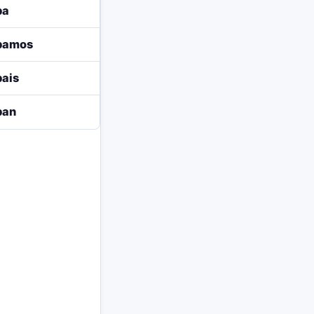
ba
ábamos
bais
ban