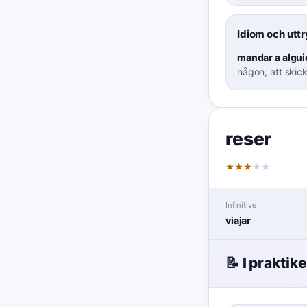
Idiom och utt
mandar a alguie
någon, att skic
reser
★
★
★
★
★
Infinitive
viajar
📝 I praktik