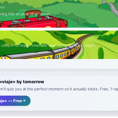
ntiv
ning från en plats till en annan.
uttryck för hopp, tvivel eller uppmaning (form av 'viajar').
 «viaje» by tomorrow
e'll quiz you at the perfect moment so it actually sticks. Free, 1-t
aje» — Free