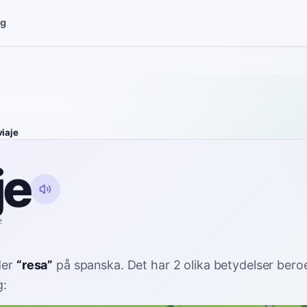
gg
viaje
je
e
der
“
resa
”
på spanska
. Det har 2 olika betydelser ber
: