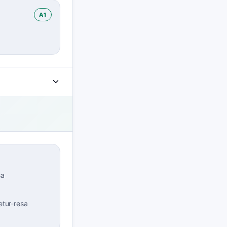
A1
sa
etur-resa