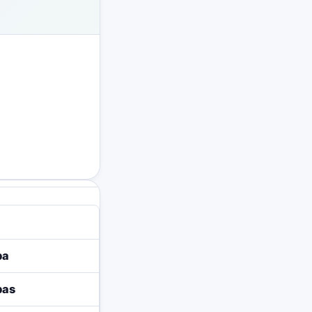
ba
bas